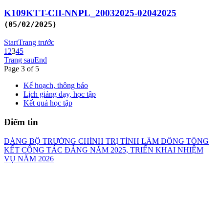
K109KTT-CII-NNPL_20032025-02042025
(05/02/2025)
Start
Trang trước
1
2
3
4
5
Trang sau
End
Page 3 of 5
Kế hoạch, thông báo
Lịch giảng dạy, học tập
Kết quả học tập
Điểm tin
ĐẢNG BỘ TRƯỜNG CHÍNH TRỊ TỈNH LÂM ĐỒNG TỔNG
KẾT CÔNG TÁC ĐẢNG NĂM 2025, TRIỂN KHAI NHIỆM
VỤ NĂM 2026