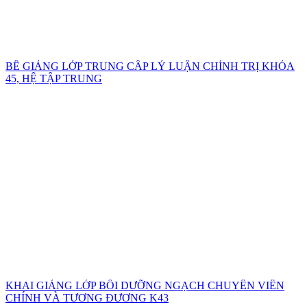
BẾ GIẢNG LỚP TRUNG CẤP LÝ LUẬN CHÍNH TRỊ KHÓA
45, HỆ TẬP TRUNG
KHAI GIẢNG LỚP BỒI DƯỠNG NGẠCH CHUYÊN VIÊN
CHÍNH VÀ TƯƠNG ĐƯƠNG K43