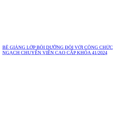
BẾ GIẢNG LỚP BỒI DƯỠNG ĐỐI VỚI CÔNG CHỨC
NGẠCH CHUYÊN VIÊN CAO CẤP KHÓA 41/2024