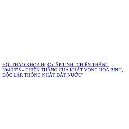
HỘI THẢO KHOA HỌC CẤP TỈNH "CHIẾN THẮNG
30/4/1975 – CHIẾN THẮNG CỦA KHÁT VỌNG HÒA BÌNH,
ĐỘC LẬP, THỐNG NHẤT ĐẤT NƯỚC"