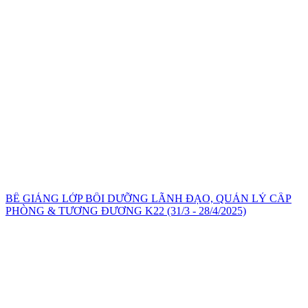
BẾ GIẢNG LỚP BỒI DƯỠNG LÃNH ĐẠO, QUẢN LÝ CẤP
PHÒNG & TƯƠNG ĐƯƠNG K22 (31/3 - 28/4/2025)