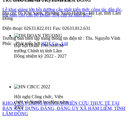
TRƯỜNG CHÍNH TRỊ TỈNH LÂM ĐỒNG
Lễ khai giảng lớp bồi dưỡng cập nhật kiến thức công tác dân tộc,
Địa chỉ: 05 Khe Sanh, Phường Xuân Hương - Đà Lạt, tỉnh Lâm
tôn giáo cho cán bộ Đoàn, Hội cấp xã năm 2025
Đồng
Điện thoại: 02633.822.011 Fax: 02633.812.631
Trưởng ban biên tập trang thông tin điện tử : Ths. Nguyễn Vĩnh
Phúc - Phát triển bởi
HDT Co., Ltd
Đại hội Đoàn TNCSHCM
trường Chính trị tỉnh Lâm
Đồng nhiệm kỳ 2022 - 2027
Hội nghị Công chức, Viên
chức và Người lao động năm
KHOA XÂY DỰNG ĐẢNG NGHIÊN CỨU THỰC TẾ TẠI
2022
BAN XÂY DỰNG ĐẢNG, ĐẢNG ỦY XÃ HÀM LIÊM, TỈNH
LÂM ĐỒNG