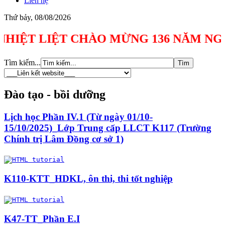
Liên hệ
Thứ bảy, 08/08/2026
ỆT LIỆT CHÀO MỪNG 136 NĂM NGÀY SINH
Tìm kiếm...
Đào tạo - bồi dưỡng
Lịch học Phần IV.1 (Từ ngày 01/10-
15/10/2025)_Lớp Trung cấp LLCT K117 (Trường
Chính trị Lâm Đồng cơ sở 1)
K110-KTT_HDKL, ôn thi, thi tốt nghiệp
K47-TT_Phần E.I