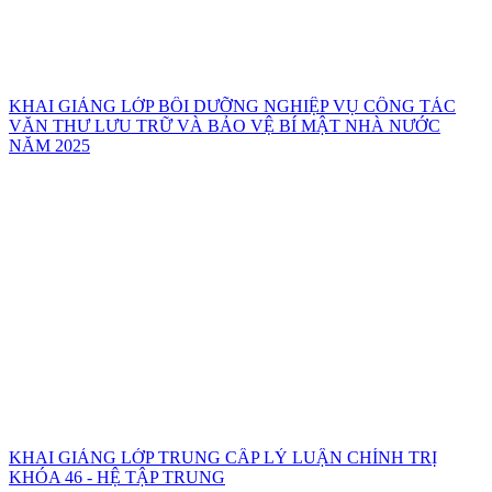
KHAI GIẢNG LỚP BỒI DƯỠNG NGHIỆP VỤ CÔNG TÁC
VĂN THƯ LƯU TRỮ VÀ BẢO VỆ BÍ MẬT NHÀ NƯỚC
NĂM 2025
KHAI GIẢNG LỚP TRUNG CẤP LÝ LUẬN CHÍNH TRỊ
KHÓA 46 - HỆ TẬP TRUNG