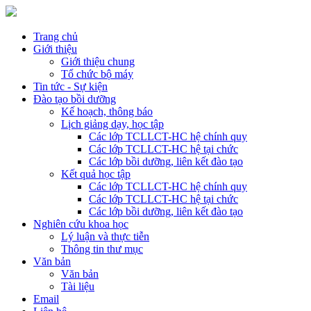
Trang chủ
Giới thiệu
Giới thiệu chung
Tổ chức bộ máy
Tin tức - Sự kiện
Đào tạo bồi dưỡng
Kế hoạch, thông báo
Lịch giảng dạy, học tập
Các lớp TCLLCT-HC hệ chính quy
Các lớp TCLLCT-HC hệ tại chức
Các lớp bồi dưỡng, liên kết đào tạo
Kết quả học tập
Các lớp TCLLCT-HC hệ chính quy
Các lớp TCLLCT-HC hệ tại chức
Các lớp bồi dưỡng, liên kết đào tạo
Nghiên cứu khoa học
Lý luận và thực tiễn
Thông tin thư mục
Văn bản
Văn bản
Tài liệu
Email