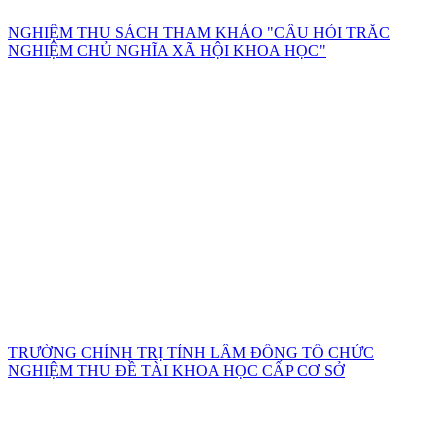
NGHIỆM THU SÁCH THAM KHẢO "CÂU HỎI TRẮC
NGHIỆM CHỦ NGHĨA XÃ HỘI KHOA HỌC"
TRƯỜNG CHÍNH TRỊ TỈNH LÂM ĐỒNG TỔ CHỨC
NGHIỆM THU ĐỀ TÀI KHOA HỌC CẤP CƠ SỞ