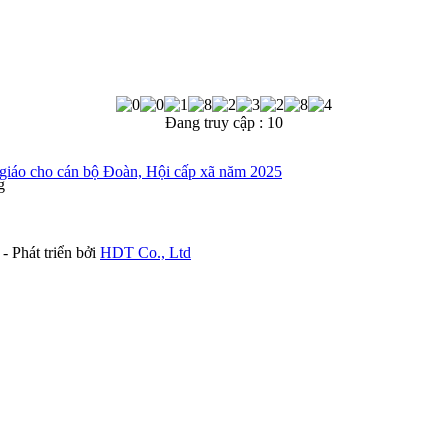
Đang truy cập :
10
n giáo cho cán bộ Đoàn, Hội cấp xã năm 2025
g
- Phát triển bởi
HDT Co., Ltd