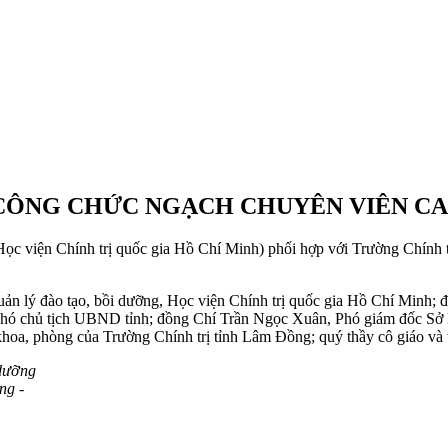
 CÔNG CHỨC NGẠCH CHUYÊN VIÊN CAO
Học viện Chính trị quốc gia Hồ Chí Minh) phối hợp với Trường Chính 
ản lý đào tạo, bồi dưỡng, Học viện Chính trị quốc gia Hồ Chí Minh
hó chủ tịch UBND tỉnh; đồng Chí Trần Ngọc Xuân, Phó giám đốc Sở N
khoa, phòng của Trường Chính trị tỉnh Lâm Đồng; quý thầy cô giáo và t
 dưỡng
ng -