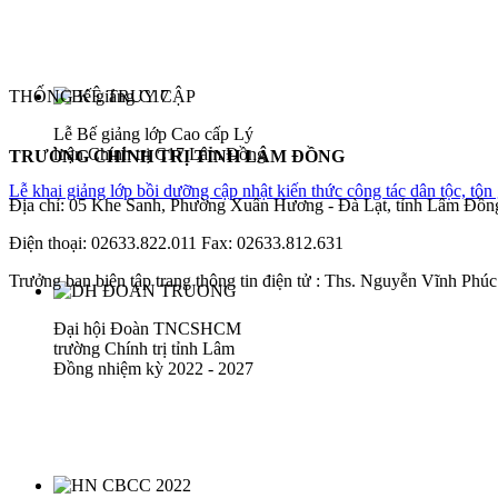
THỐNG KÊ TRUY CẬP
Lễ Bế giảng lớp Cao cấp Lý
luận Chính trị C17 Lâm Đồng
TRƯỜNG CHÍNH TRỊ TỈNH LÂM ĐỒNG
Lễ khai giảng lớp bồi dưỡng cập nhật kiến thức công tác dân tộc, tô
Địa chỉ: 05 Khe Sanh, Phường Xuân Hương - Đà Lạt, tỉnh Lâm Đồn
Điện thoại: 02633.822.011 Fax: 02633.812.631
Trưởng ban biên tập trang thông tin điện tử : Ths. Nguyễn Vĩnh Phúc 
Đại hội Đoàn TNCSHCM
trường Chính trị tỉnh Lâm
Đồng nhiệm kỳ 2022 - 2027