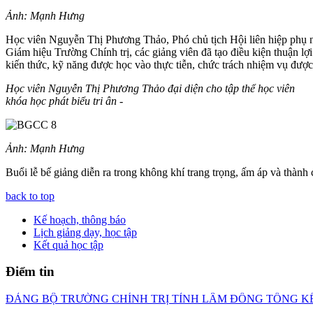
Ảnh: Mạnh Hưng
Học viên Nguyễn Thị Phương Thảo, Phó chủ tịch Hội liên hiệp phụ nữ
Giám hiệu Trường Chính trị, các giảng viên đã tạo điều kiện thuận lợ
kiến thức, kỹ năng được học vào thực tiễn, chức trách nhiệm vụ được
Học viên Nguyễn Thị Phương Thảo đại diện cho tập thể học viên
khóa học phát biểu tri ân
-
Ảnh: Mạnh Hưng
Buổi lễ bế giảng diễn ra trong không khí trang trọng, ấm áp và thành 
back to top
Kế hoạch, thông báo
Lịch giảng dạy, học tập
Kết quả học tập
Điểm tin
ĐẢNG BỘ TRƯỜNG CHÍNH TRỊ TỈNH LÂM ĐỒNG TỔNG KẾ