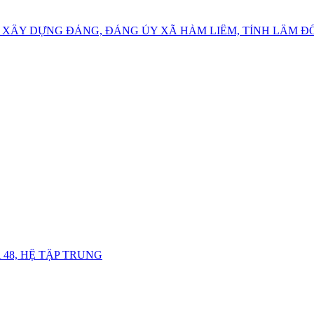
 XÂY DỰNG ĐẢNG, ĐẢNG ỦY XÃ HÀM LIÊM, TỈNH LÂM 
48, HỆ TẬP TRUNG