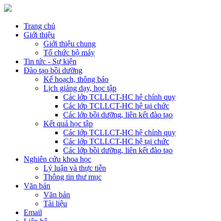
Trang chủ
Giới thiệu
Giới thiệu chung
Tổ chức bộ máy
Tin tức - Sự kiện
Đào tạo bồi dưỡng
Kế hoạch, thông báo
Lịch giảng dạy, học tập
Các lớp TCLLCT-HC hệ chính quy
Các lớp TCLLCT-HC hệ tại chức
Các lớp bồi dưỡng, liên kết đào tạo
Kết quả học tập
Các lớp TCLLCT-HC hệ chính quy
Các lớp TCLLCT-HC hệ tại chức
Các lớp bồi dưỡng, liên kết đào tạo
Nghiên cứu khoa học
Lý luận và thực tiễn
Thông tin thư mục
Văn bản
Văn bản
Tài liệu
Email