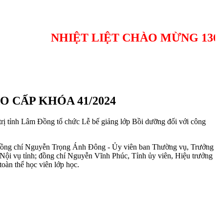
NHIỆT LIỆT CHÀO MỪNG 136 NĂM NG
 CẤP KHÓA 41/2024
trị tỉnh Lâm Đồng tổ chức Lễ bế giảng lớp Bồi dưỡng đối với công
; đồng chí Nguyễn Trọng Ánh Đông - Ủy viên ban Thường vụ, Trưởng
ội vụ tỉnh; đồng chí Nguyễn Vĩnh Phúc, Tỉnh ủy viên, Hiệu trưởng
oàn thể học viên lớp học.