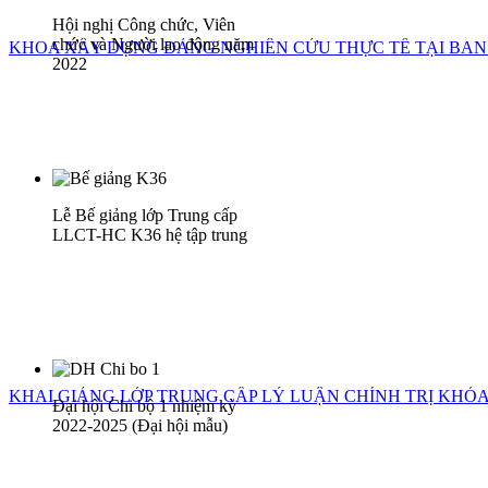
Hội nghị Công chức, Viên
chức và Người lao động năm
KHOA XÂY DỰNG ĐẢNG NGHIÊN CỨU THỰC TẾ TẠI BAN
2022
Lễ Bế giảng lớp Trung cấp
LLCT-HC K36 hệ tập trung
KHAI GIẢNG LỚP TRUNG CẤP LÝ LUẬN CHÍNH TRỊ KHÓA 
Đại hội Chi bộ 1 nhiệm kỳ
2022-2025 (Đại hội mẫu)