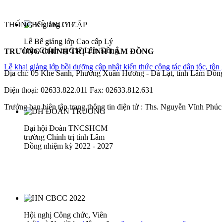
THỐNG KÊ TRUY CẬP
Lễ Bế giảng lớp Cao cấp Lý
luận Chính trị C17 Lâm Đồng
TRƯỜNG CHÍNH TRỊ TỈNH LÂM ĐỒNG
Lễ khai giảng lớp bồi dưỡng cập nhật kiến thức công tác dân tộc, tô
Địa chỉ: 05 Khe Sanh, Phường Xuân Hương - Đà Lạt, tỉnh Lâm Đồn
Điện thoại: 02633.822.011 Fax: 02633.812.631
Trưởng ban biên tập trang thông tin điện tử : Ths. Nguyễn Vĩnh Phúc 
Đại hội Đoàn TNCSHCM
trường Chính trị tỉnh Lâm
Đồng nhiệm kỳ 2022 - 2027
Hội nghị Công chức, Viên