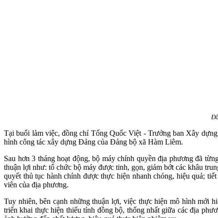
Đồ
Tại buổi làm việc, đồng chí Tống Quốc Việt - Trưởng ban Xây dựng 
hình công tác xây dựng Đảng của Đảng bộ xã Hàm Liêm.
Sau hơn 3 tháng hoạt động, bộ máy chính quyền địa phương đã từng 
thuận lợi như: tổ chức bộ máy được tinh, gọn, giảm bớt các khâu tru
quyết thủ tục hành chính được thực hiện nhanh chóng, hiệu quả; tiết
viên của địa phương.
Tuy nhiên, bên cạnh những thuận lợi, việc thực hiện mô hình mới hi
triển khai thực hiện thiếu tính đồng bộ, thống nhất giữa các địa ph