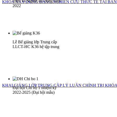
chức và Người lao động năm
KHOA XÂY DỰNG ĐẢNG NGHIÊN CỨU THỰC TẾ TẠI BAN
2022
Lễ Bế giảng lớp Trung cấp
LLCT-HC K36 hệ tập trung
KHAI GIẢNG LỚP TRUNG CẤP LÝ LUẬN CHÍNH TRỊ KHÓA 
Đại hội Chi bộ 1 nhiệm kỳ
2022-2025 (Đại hội mẫu)