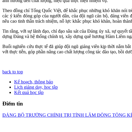
ảnh hưởng đến chất lượng, hiệu quả thực hiện nhiệm vụ.
Theo đồng chí Tống Quốc Việt, để khắc phục những khó khăn nói trên
các ý kiến đóng góp của người dân, của đội ngũ cán bộ, đảng viên để
nêu cao tinh thần trách nhiệm, nỗ lực khắc phục khó khăn, hoàn thàn
Tin rằng, với sự lãnh đạo, chỉ đạo sâu sát của Đảng ủy xã, sự quyết t
dựng Đảng và hệ thống chính trị, xây dựng quê hương Hàm Liêm ngày
Buổi nghiên cứu thực tế đã giúp đội ngũ giảng viên kịp thời nắm bắt 
với thực tiễn, góp phần nâng cao chất lượng công tác đào tạo, bồi dư
back to top
Kế hoạch, thông báo
Lịch giảng dạy, học tập
Kết quả học tập
Điểm tin
ĐẢNG BỘ TRƯỜNG CHÍNH TRỊ TỈNH LÂM ĐỒNG TỔNG KẾ