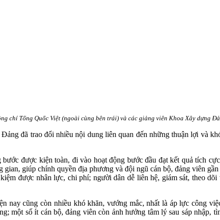
ng chí Tống Quốc Việt (ngoài cùng bên trái) và các giảng viên Khoa Xây dựng Đ
Đảng đã trao đổi nhiều nội dung liên quan đến những thuận lợi và khó
bước được kiện toàn, đi vào hoạt động bước đầu đạt kết quả tích cực.
ng gian, giúp chính quyền địa phương và đội ngũ cán bộ, đảng viên gần 
 kiệm được nhân lực, chi phí; người dân dễ liên hệ, giám sát, theo dõ
ện nay cũng còn nhiều khó khăn, vướng mắc, nhất là áp lực công việc r
ương; một số ít cán bộ, đảng viên còn ảnh hưởng tâm lý sau sáp nhập, t