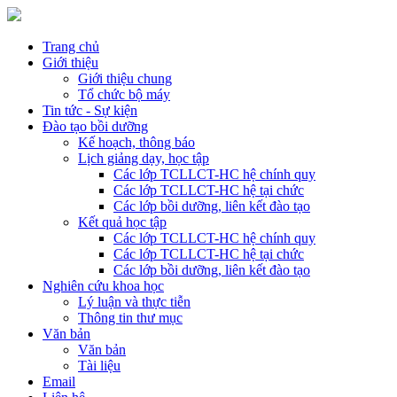
Trang chủ
Giới thiệu
Giới thiệu chung
Tổ chức bộ máy
Tin tức - Sự kiện
Đào tạo bồi dưỡng
Kế hoạch, thông báo
Lịch giảng dạy, học tập
Các lớp TCLLCT-HC hệ chính quy
Các lớp TCLLCT-HC hệ tại chức
Các lớp bồi dưỡng, liên kết đào tạo
Kết quả học tập
Các lớp TCLLCT-HC hệ chính quy
Các lớp TCLLCT-HC hệ tại chức
Các lớp bồi dưỡng, liên kết đào tạo
Nghiên cứu khoa học
Lý luận và thực tiễn
Thông tin thư mục
Văn bản
Văn bản
Tài liệu
Email