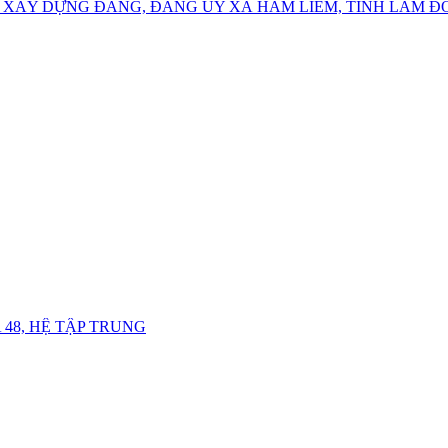
 XÂY DỰNG ĐẢNG, ĐẢNG ỦY XÃ HÀM LIÊM, TỈNH LÂM 
48, HỆ TẬP TRUNG