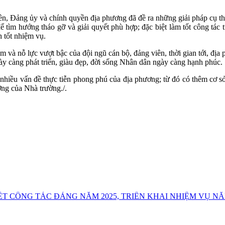
, Đảng ủy và chính quyền địa phương đã đề ra những giải pháp cụ thể, 
 tìm hướng tháo gỡ và giải quyết phù hợp; đặc biệt làm tốt công tác 
h tốt nhiệm vụ.
âm và nỗ lực vượt bậc của đội ngũ cán bộ, đảng viên, thời gian tới, địa
 càng phát triển, giàu đẹp, đời sống Nhân dân ngày càng hạnh phúc.
nhiều vấn đề thực tiễn phong phú của địa phương; từ đó có thêm cơ sở 
ỡng của Nhà trường./.
T CÔNG TÁC ĐẢNG NĂM 2025, TRIỂN KHAI NHIỆM VỤ NĂ