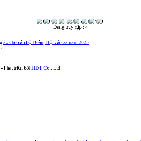
Đang truy cập :
4
n giáo cho cán bộ Đoàn, Hội cấp xã năm 2025
g
- Phát triển bởi
HDT Co., Ltd