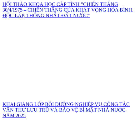
HỘI THẢO KHOA HỌC CẤP TỈNH "CHIẾN THẮNG
30/4/1975 – CHIẾN THẮNG CỦA KHÁT VỌNG HÒA BÌNH,
ĐỘC LẬP, THỐNG NHẤT ĐẤT NƯỚC"
KHAI GIẢNG LỚP BỒI DƯỠNG NGHIỆP VỤ CÔNG TÁC
VĂN THƯ LƯU TRỮ VÀ BẢO VỆ BÍ MẬT NHÀ NƯỚC
NĂM 2025