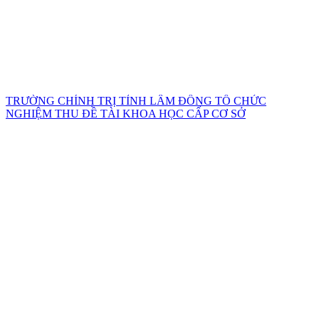
TRƯỜNG CHÍNH TRỊ TỈNH LÂM ĐỒNG TỔ CHỨC
NGHIỆM THU ĐỀ TÀI KHOA HỌC CẤP CƠ SỞ