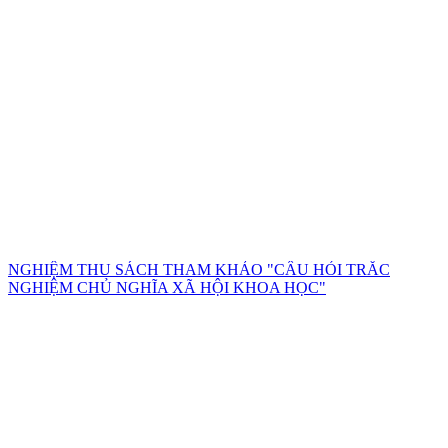
NGHIỆM THU SÁCH THAM KHẢO "CÂU HỎI TRẮC
NGHIỆM CHỦ NGHĨA XÃ HỘI KHOA HỌC"