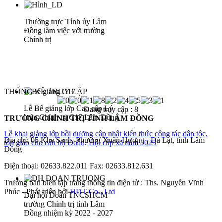
Thường trực Tỉnh ủy Lâm
Đồng làm việc với trường
Chính trị
THỐNG KÊ TRUY CẬP
Lễ Bế giảng lớp Cao cấp Lý
Đang truy cập :
8
luận Chính trị C17 Lâm Đồng
TRƯỜNG CHÍNH TRỊ TỈNH LÂM ĐỒNG
Lễ khai giảng lớp bồi dưỡng cập nhật kiến thức công tác dân tộc,
Địa chỉ: 05 Khe Sanh, Phường Xuân Hương - Đà Lạt, tỉnh Lâm
tôn giáo cho cán bộ Đoàn, Hội cấp xã năm 2025
Đồng
Điện thoại: 02633.822.011 Fax: 02633.812.631
Trưởng ban biên tập trang thông tin điện tử : Ths. Nguyễn Vĩnh
Phúc - Phát triển bởi
HDT Co., Ltd
Đại hội Đoàn TNCSHCM
trường Chính trị tỉnh Lâm
Đồng nhiệm kỳ 2022 - 2027