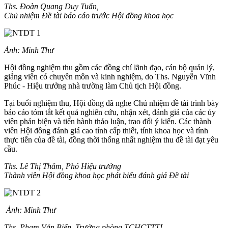
Ths. Đoàn Quang Duy Tuấn,
Chủ nhiệm Đề tài báo cáo trước Hội đồng khoa học
Ảnh: Minh Thư
Hội đồng nghiệm thu gồm các đồng chí lãnh đạo, cán bộ quản lý,
giảng viên có chuyên môn và kinh nghiệm, do Ths. Nguyễn Vĩnh
Phúc - Hiệu trưởng nhà trường làm Chủ tịch Hội đồng.
Tại buổi nghiệm thu, Hội đồng đã nghe Chủ nhiệm đề tài trình bày
báo cáo tóm tắt kết quả nghiên cứu, nhận xét, đánh giá của các ủy
viên phản biện và tiến hành thảo luận, trao đổi ý kiến. Các thành
viên Hội đồng đánh giá cao tính cấp thiết, tính khoa học và tính
thực tiễn của đề tài, đồng thời thống nhất nghiệm thu đề tài đạt yêu
cầu.
Ths. Lê Thị Thắm, Phó Hiệu trưởng
Thành viên Hội đồng khoa học phát biểu đánh giá Đề tài
Ảnh: Minh Thư
Ths. Phạm Văn Biển, Trưởng phòng TCHCTTTL,