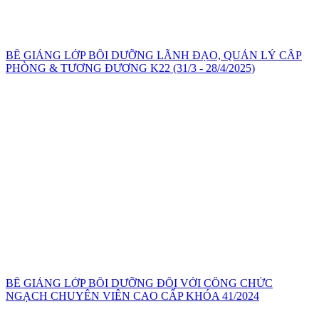
BẾ GIẢNG LỚP BỒI DƯỠNG LÃNH ĐẠO, QUẢN LÝ CẤP
PHÒNG & TƯƠNG ĐƯƠNG K22 (31/3 - 28/4/2025)
BẾ GIẢNG LỚP BỒI DƯỠNG ĐỐI VỚI CÔNG CHỨC
NGẠCH CHUYÊN VIÊN CAO CẤP KHÓA 41/2024