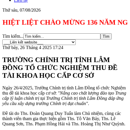
Liên hệ
Thứ sáu, 07/08/2026
 LIỆT CHÀO MỪNG 136 NĂM NGÀY SINH C
Tìm kiếm...
Thứ bảy, 26 Tháng 4 2025 17:24
TRƯỜNG CHÍNH TRỊ TỈNH LÂM
ĐỒNG TỔ CHỨC NGHIỆM THU ĐỀ
TÀI KHOA HỌC CẤP CƠ SỞ
Ngày 26/4/2025, Trường Chính trị tỉnh Lâm Đồng tổ chức Nghiệm
thu đề tài khoa học cấp cơ sở:
"Nâng cao chất lượng đào tạo Trung
cấp lý luận chính trị tại Trường Chính trị tỉnh Lâm Đồng đáp ứng
yêu cầu xây dựng trường Chính trị đạt chuẩn"
.
Đề tài do Ths. Đoàn Quang Duy Tuấn làm Chủ nhiệm, cùng các
thành viên tham gia thực hiện gồm Ths. Tô Văn Bảy, Ths. Lê
Quang Sơn, Ths. Phạm Hồng Hải và Ths. Hoàng Thị Như Quỳnh.