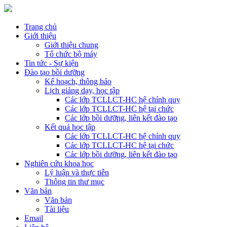
Trang chủ
Giới thiệu
Giới thiệu chung
Tổ chức bộ máy
Tin tức - Sự kiện
Đào tạo bồi dưỡng
Kế hoạch, thông báo
Lịch giảng dạy, học tập
Các lớp TCLLCT-HC hệ chính quy
Các lớp TCLLCT-HC hệ tại chức
Các lớp bồi dưỡng, liên kết đào tạo
Kết quả học tập
Các lớp TCLLCT-HC hệ chính quy
Các lớp TCLLCT-HC hệ tại chức
Các lớp bồi dưỡng, liên kết đào tạo
Nghiên cứu khoa học
Lý luận và thực tiễn
Thông tin thư mục
Văn bản
Văn bản
Tài liệu
Email