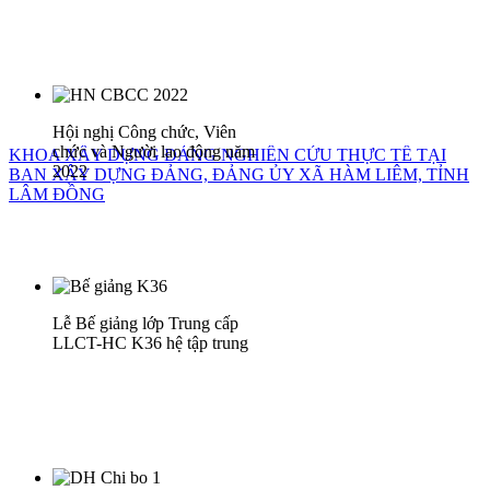
Hội nghị Công chức, Viên
chức và Người lao động năm
KHOA XÂY DỰNG ĐẢNG NGHIÊN CỨU THỰC TẾ TẠI
2022
BAN XÂY DỰNG ĐẢNG, ĐẢNG ỦY XÃ HÀM LIÊM, TỈNH
LÂM ĐỒNG
Lễ Bế giảng lớp Trung cấp
LLCT-HC K36 hệ tập trung