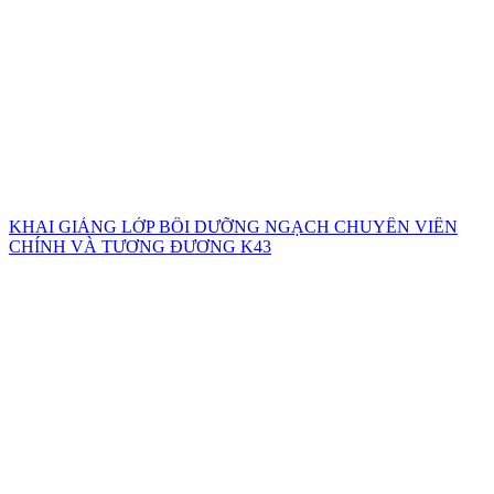
KHAI GIẢNG LỚP BỒI DƯỠNG NGẠCH CHUYÊN VIÊN
CHÍNH VÀ TƯƠNG ĐƯƠNG K43