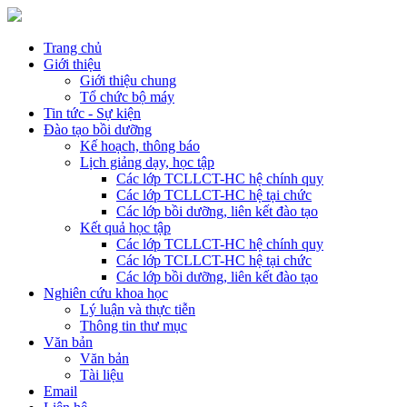
Trang chủ
Giới thiệu
Giới thiệu chung
Tổ chức bộ máy
Tin tức - Sự kiện
Đào tạo bồi dưỡng
Kế hoạch, thông báo
Lịch giảng dạy, học tập
Các lớp TCLLCT-HC hệ chính quy
Các lớp TCLLCT-HC hệ tại chức
Các lớp bồi dưỡng, liên kết đào tạo
Kết quả học tập
Các lớp TCLLCT-HC hệ chính quy
Các lớp TCLLCT-HC hệ tại chức
Các lớp bồi dưỡng, liên kết đào tạo
Nghiên cứu khoa học
Lý luận và thực tiễn
Thông tin thư mục
Văn bản
Văn bản
Tài liệu
Email