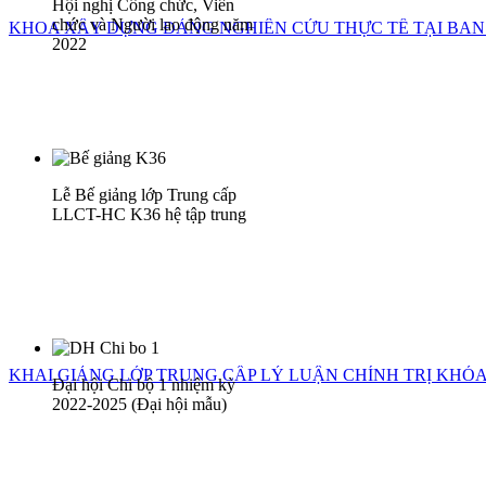
Hội nghị Công chức, Viên
chức và Người lao động năm
KHOA XÂY DỰNG ĐẢNG NGHIÊN CỨU THỰC TẾ TẠI BAN
2022
Lễ Bế giảng lớp Trung cấp
LLCT-HC K36 hệ tập trung
KHAI GIẢNG LỚP TRUNG CẤP LÝ LUẬN CHÍNH TRỊ KHÓA 
Đại hội Chi bộ 1 nhiệm kỳ
2022-2025 (Đại hội mẫu)