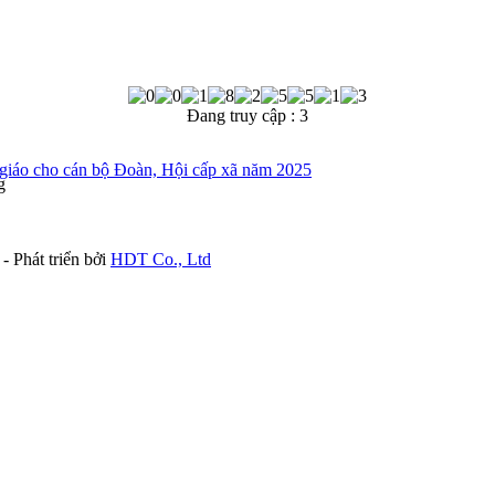
Đang truy cập :
3
n giáo cho cán bộ Đoàn, Hội cấp xã năm 2025
g
- Phát triển bởi
HDT Co., Ltd