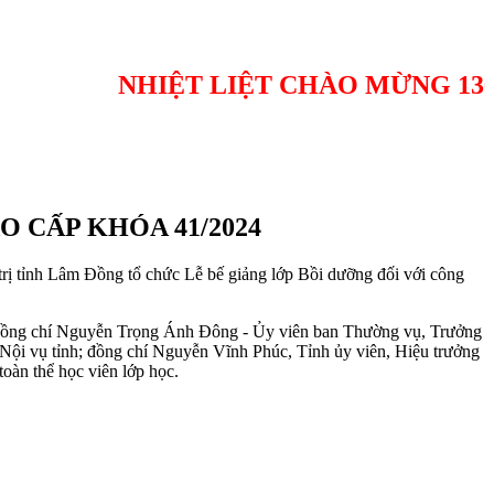
NHIỆT LIỆT CHÀO MỪNG 136 NĂM NG
 CẤP KHÓA 41/2024
trị tỉnh Lâm Đồng tổ chức Lễ bế giảng lớp Bồi dưỡng đối với công
; đồng chí Nguyễn Trọng Ánh Đông - Ủy viên ban Thường vụ, Trưởng
ội vụ tỉnh; đồng chí Nguyễn Vĩnh Phúc, Tỉnh ủy viên, Hiệu trưởng
oàn thể học viên lớp học.