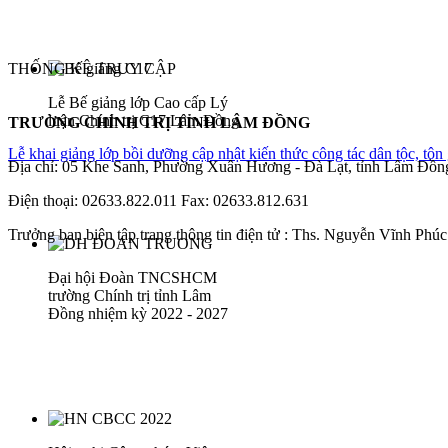
THỐNG KÊ TRUY CẬP
Lễ Bế giảng lớp Cao cấp Lý
luận Chính trị C17 Lâm Đồng
TRƯỜNG CHÍNH TRỊ TỈNH LÂM ĐỒNG
Lễ khai giảng lớp bồi dưỡng cập nhật kiến thức công tác dân tộc, tô
Địa chỉ: 05 Khe Sanh, Phường Xuân Hương - Đà Lạt, tỉnh Lâm Đồn
Điện thoại: 02633.822.011 Fax: 02633.812.631
Trưởng ban biên tập trang thông tin điện tử : Ths. Nguyễn Vĩnh Phúc 
Đại hội Đoàn TNCSHCM
trường Chính trị tỉnh Lâm
Đồng nhiệm kỳ 2022 - 2027