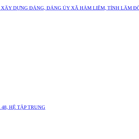
 XÂY DỰNG ĐẢNG, ĐẢNG ỦY XÃ HÀM LIÊM, TỈNH LÂM 
48, HỆ TẬP TRUNG