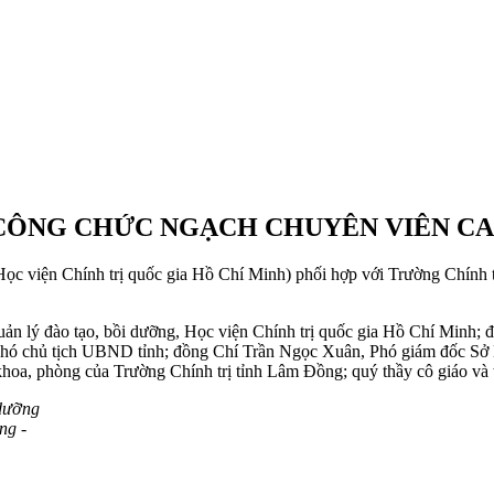
 CÔNG CHỨC NGẠCH CHUYÊN VIÊN CAO
Học viện Chính trị quốc gia Hồ Chí Minh) phối hợp với Trường Chính 
ản lý đào tạo, bồi dưỡng, Học viện Chính trị quốc gia Hồ Chí Minh
hó chủ tịch UBND tỉnh; đồng Chí Trần Ngọc Xuân, Phó giám đốc Sở N
khoa, phòng của Trường Chính trị tỉnh Lâm Đồng; quý thầy cô giáo và t
 dưỡng
ng -