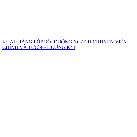
KHAI GIẢNG LỚP BỒI DƯỠNG NGẠCH CHUYÊN VIÊN
CHÍNH VÀ TƯƠNG ĐƯƠNG K43