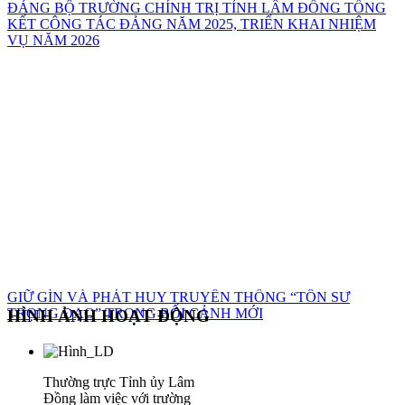
ĐẢNG BỘ TRƯỜNG CHÍNH TRỊ TỈNH LÂM ĐỒNG TỔNG
KẾT CÔNG TÁC ĐẢNG NĂM 2025, TRIỂN KHAI NHIỆM
VỤ NĂM 2026
GIỮ GÌN VÀ PHÁT HUY TRUYỀN THỐNG “TÔN SƯ
TRỌNG ĐẠO” TRONG BỐI CẢNH MỚI
HÌNH ẢNH HOẠT ĐỘNG
Thường trực Tỉnh ủy Lâm
Đồng làm việc với trường