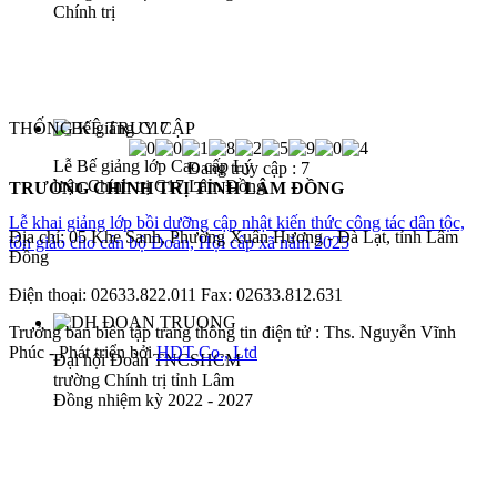
Chính trị
THỐNG KÊ TRUY CẬP
Lễ Bế giảng lớp Cao cấp Lý
Đang truy cập :
7
luận Chính trị C17 Lâm Đồng
TRƯỜNG CHÍNH TRỊ TỈNH LÂM ĐỒNG
Lễ khai giảng lớp bồi dưỡng cập nhật kiến thức công tác dân tộc,
Địa chỉ: 05 Khe Sanh, Phường Xuân Hương - Đà Lạt, tỉnh Lâm
tôn giáo cho cán bộ Đoàn, Hội cấp xã năm 2025
Đồng
Điện thoại: 02633.822.011 Fax: 02633.812.631
Trưởng ban biên tập trang thông tin điện tử : Ths. Nguyễn Vĩnh
Phúc - Phát triển bởi
HDT Co., Ltd
Đại hội Đoàn TNCSHCM
trường Chính trị tỉnh Lâm
Đồng nhiệm kỳ 2022 - 2027