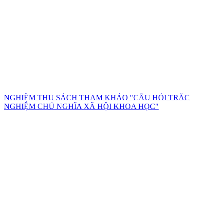
NGHIỆM THU SÁCH THAM KHẢO "CÂU HỎI TRẮC
NGHIỆM CHỦ NGHĨA XÃ HỘI KHOA HỌC"