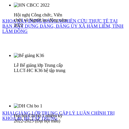
Hội nghị Công chức, Viên
chức và Người lao động năm
KHOA XÂY DỰNG ĐẢNG NGHIÊN CỨU THỰC TẾ TẠI
2022
BAN XÂY DỰNG ĐẢNG, ĐẢNG ỦY XÃ HÀM LIÊM, TỈNH
LÂM ĐỒNG
Lễ Bế giảng lớp Trung cấp
LLCT-HC K36 hệ tập trung
KHAI GIẢNG LỚP TRUNG CẤP LÝ LUẬN CHÍNH TRỊ
Đại hội Chi bộ 1 nhiệm kỳ
KHÓA 48, HỆ TẬP TRUNG
2022-2025 (Đại hội mẫu)