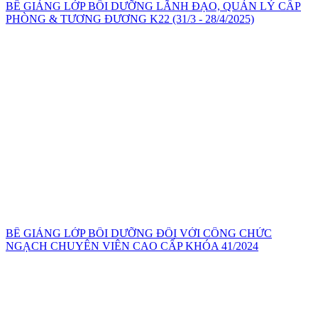
BẾ GIẢNG LỚP BỒI DƯỠNG LÃNH ĐẠO, QUẢN LÝ CẤP
PHÒNG & TƯƠNG ĐƯƠNG K22 (31/3 - 28/4/2025)
BẾ GIẢNG LỚP BỒI DƯỠNG ĐỐI VỚI CÔNG CHỨC
NGẠCH CHUYÊN VIÊN CAO CẤP KHÓA 41/2024