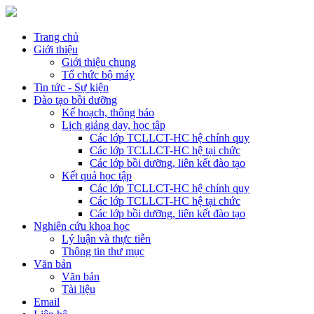
Trang chủ
Giới thiệu
Giới thiệu chung
Tổ chức bộ máy
Tin tức - Sự kiện
Đào tạo bồi dưỡng
Kế hoạch, thông báo
Lịch giảng dạy, học tập
Các lớp TCLLCT-HC hệ chính quy
Các lớp TCLLCT-HC hệ tại chức
Các lớp bồi dưỡng, liên kết đào tạo
Kết quả học tập
Các lớp TCLLCT-HC hệ chính quy
Các lớp TCLLCT-HC hệ tại chức
Các lớp bồi dưỡng, liên kết đào tạo
Nghiên cứu khoa học
Lý luận và thực tiễn
Thông tin thư mục
Văn bản
Văn bản
Tài liệu
Email