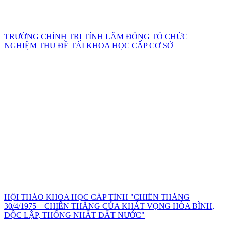
TRƯỜNG CHÍNH TRỊ TỈNH LÂM ĐỒNG TỔ CHỨC
NGHIỆM THU ĐỀ TÀI KHOA HỌC CẤP CƠ SỞ
HỘI THẢO KHOA HỌC CẤP TỈNH "CHIẾN THẮNG
30/4/1975 – CHIẾN THẮNG CỦA KHÁT VỌNG HÒA BÌNH,
ĐỘC LẬP, THỐNG NHẤT ĐẤT NƯỚC"