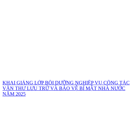
KHAI GIẢNG LỚP BỒI DƯỠNG NGHIỆP VỤ CÔNG TÁC
VĂN THƯ LƯU TRỮ VÀ BẢO VỆ BÍ MẬT NHÀ NƯỚC
NĂM 2025