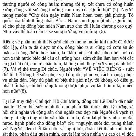
thưởng người có công huân; nhưng tôi tự xét chưa có công huân
xứng đáng với sự tặng thưởng cao quý của Quốc hội” (5). Người
mong muốn: “Chờ đến ngày miền Nam hoàn toàn giải phóng, Tổ
quốc hòa bình thống nhất, Bắc - Nam sum họp một nhà, Quốc hội
sẽ cho phép đồng bào miền Nam trao cho tôi Huân chương cao quý.
Như vậy thì toàn dân ta sẽ sung sướng, vui mừng”(6).
Riêng về phần mình thì Người chỉ có mong muốn khi nước đã được
độc lập, dân ta đã được tự do, đồng bào ta ai cũng có cơm ăn áo
mặc, ai cũng được học hành, là “làm một cái nhà nho nhỏ, nơi có
non xanh nước biếc để câu cá, trồng hoa, sớm chiều làm bạn với các
cụ già hái củi, em trẻ chăn trâu, không dính líu gì với vòng danh lợi”
(7). Và vì thế trong Di chúc, Người viết: “VỂ VIỆC RIÊNG - suốt
đời tôi hết lòng hết sức phục vụ Tổ quốc, phục vụ cách mạng, phục
vụ nhân dân. Nay dù phải từ biệt thế giới này, tôi không có điểu gì
phải hối hận, chỉ tiếc rằng không được phục vụ lâu hơn nữa, nhiều
hơn nữa”(8).
Tại Lễ truy điệu Chủ tịch Hồ Chí Minh, đồng chí Lê Duẩn đã nhấn
mạnh: “Đem hết sức mình tiếp tục phấn đấu thực hiện lý tưởng xã
hội chủ nghĩa và cộng sản chủ nghĩa cao đẹp mà Người đã vạch ra
cho giai cấp công nhân và nhân dân ta, đem lại phồn vinh cho đất
nước, hạnh phúc cho đồng bào” (9); “nguyện suốt đời trung thành
với Người, đem hết tâm hồn và nghị lực, đoàn kết thành một khối
sắt thép, phấn đấu quên mình, quyết làm tròn nghĩa vụ cao cả vì độc