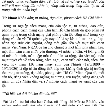
Tổ quốc, phục vụ Nhân dân. Tên tuổi và sự nghiệp của Người còn
mãi với non sông đất nước ta, sống mãi trong lòng dân tộc ta và
trong trái tim nhân loại.
Từ khoá:
Nhân dân; tư tưởng, đạo đức, phong cách Hồ Chí Minh.
Trong sự nghiệp cách mạng của dân tộc ta, tư tưởng, đạo đức,
phong cách cách mạng của Chủ tịch Hồ Chí Minh đã góp phần rất
quan trọng trong cách mạng giải phóng dân tộc cũng như trong xây
dựng và bảo vệ Tổ quốc ngày nay; đó là sự kết tinh tư tưởng, thực
hành đạo đức của Người, đồng thời gắn liền với thực tiễn cách
mạng Việt Nam. Người để lại cho chúng ta một tấm lòng nhân hậu,
một tình cảm chan chứa yêu thương, vì nước, vì dân, vì Đảng; một
trí tuệ anh minh, mẫn tiệp; một tầm nhìn xa rộng, sâu sắc; một mẫu
mực tuyệt vời về cách sống, cách nghĩ, cách viết, cách nói, cách làm
việc. Kỷ niệm 136 năm ngày sinh của Người (19/5/1890 –
19/5/2026) là dịp tri ân đồng thời tiếp tục khẳng định giá trị trường
tồn trong tư tưởng, đạo đức, phong cách Hồ Chí Minh. Qua đó, mỗi
cán bộ, đảng viên không ngừng tu dưỡng, rèn luyện, xứng đáng với
niềm tin của Nhân dân và sự nghiệp cách mạng vẻ vang của dân
tộc.
“Tôi hiến cả đời tôi cho dân tộc tôi”
Đó là câu trả lời nhà báo Cuba, nữ đồng chí Mác-ta Rô-hát, vào
những ngày cuối đời của Người. Có thể thấy, Chủ tịch Hồ Chí