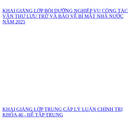
KHAI GIẢNG LỚP BỒI DƯỠNG NGHIỆP VỤ CÔNG TÁC
VĂN THƯ LƯU TRỮ VÀ BẢO VỆ BÍ MẬT NHÀ NƯỚC
NĂM 2025
KHAI GIẢNG LỚP TRUNG CẤP LÝ LUẬN CHÍNH TRỊ
KHÓA 46 - HỆ TẬP TRUNG