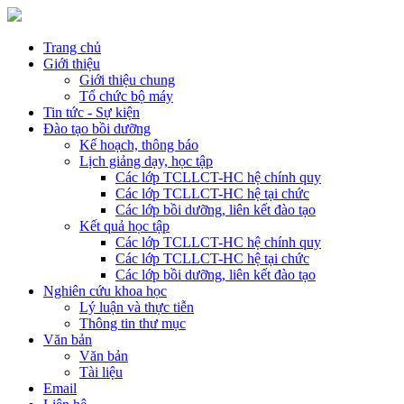
Trang chủ
Giới thiệu
Giới thiệu chung
Tổ chức bộ máy
Tin tức - Sự kiện
Đào tạo bồi dưỡng
Kế hoạch, thông báo
Lịch giảng dạy, học tập
Các lớp TCLLCT-HC hệ chính quy
Các lớp TCLLCT-HC hệ tại chức
Các lớp bồi dưỡng, liên kết đào tạo
Kết quả học tập
Các lớp TCLLCT-HC hệ chính quy
Các lớp TCLLCT-HC hệ tại chức
Các lớp bồi dưỡng, liên kết đào tạo
Nghiên cứu khoa học
Lý luận và thực tiễn
Thông tin thư mục
Văn bản
Văn bản
Tài liệu
Email