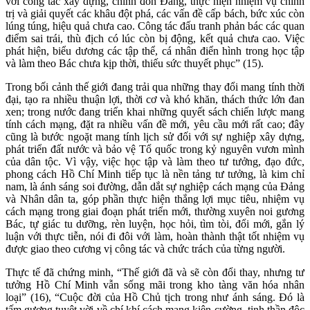
với công tác xây dựng, chỉnh đốn Đảng, thực hiện nhiệm vụ chính
trị và giải quyết các khâu đột phá, các vấn đề cấp bách, bức xúc còn
lúng túng, hiệu quả chưa cao. Công tác đấu tranh phản bác các quan
điểm sai trái, thù địch có lúc còn bị động, kết quả chưa cao. Việc
phát hiện, biểu dương các tập thể, cá nhân điển hình trong học tập
và làm theo Bác chưa kịp thời, thiếu sức thuyết phục” (15).
Trong bối cảnh thế giới đang trải qua những thay đổi mang tính thời
đại, tạo ra nhiều thuận lợi, thời cơ và khó khăn, thách thức lớn đan
xen; trong nước đang triển khai những quyết sách chiến lược mang
tính cách mạng, đặt ra nhiều vấn đề mới, yêu cầu mới rất cao; đây
cũng là bước ngoặt mang tính lịch sử đối với sự nghiệp xây dựng,
phát triển đất nước và bảo vệ Tổ quốc trong kỷ nguyên vươn mình
của dân tộc. Vì vậy, việc học tập và làm theo tư tưởng, đạo đức,
phong cách Hồ Chí Minh tiếp tục là nền tảng tư tưởng, là kim chỉ
nam, là ánh sáng soi đường, dẫn dắt sự nghiệp cách mạng của Đảng
và Nhân dân ta, góp phần thực hiện thắng lợi mục tiêu, nhiệm vụ
cách mạng trong giai đoạn phát triển mới, thường xuyên noi gương
Bác, tự giác tu dưỡng, rèn luyện, học hỏi, tìm tòi, đổi mới, gắn lý
luận với thực tiễn, nói đi đôi với làm, hoàn thành thật tốt nhiệm vụ
được giao theo cương vị công tác và chức trách của từng người.
Thực tế đã chứng minh, “Thế giới đã và sẽ còn đổi thay, nhưng tư
tưởng Hồ Chí Minh vẫn sống mãi trong kho tàng văn hóa nhân
loại” (16), “Cuộc đời của Hồ Chủ tịch trong như ánh sáng. Đó là
tấm gương tuyệt vời về chí khí cách mạng kiên cường, tinh thần độc