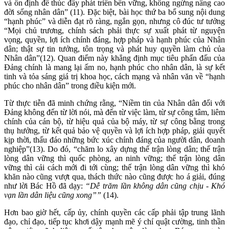
và ổn định để thúc đẩy phát triển bền vững, không ngừng nâng cao
đời sống nhân dân” (11). Đặc biệt, bài học thứ ba bổ sung nội dung
“hạnh phúc” và diễn đạt rõ ràng, ngắn gọn, nhưng cô đúc tư tưởng
“Mọi chủ trương, chính sách phải thực sự xuất phát từ nguyện
vọng, quyền, lợi ích chính đáng, hợp pháp và hạnh phúc của Nhân
dân; thật sự tin tưởng, tôn trọng và phát huy quyền làm chủ của
Nhân dân”(12). Quan điểm này khẳng định mục tiêu phấn đấu của
Đảng chính là mang lại ấm no, hạnh phúc cho nhân dân, là sự kết
tinh và tỏa sáng giá trị khoa học, cách mạng và nhân văn về “hạnh
phúc cho nhân dân” trong điều kiện mới.
Từ thực tiễn đã minh chứng rằng, “Niềm tin của Nhân dân đối với
Đảng không đến từ lời nói, mà đến từ việc làm, từ sự công tâm, liêm
chính của cán bộ, từ hiệu quả của bộ máy, từ sự công bằng trong
thụ hưởng, từ kết quả bảo vệ quyền và lợi ích hợp pháp, giải quyết
kịp thời, thấu đáo những bức xúc chính đáng của người dân, doanh
nghiệp”(13). Do đó, “chăm lo xây dựng thế trận lòng dân; thế trận
lòng dân vững thì quốc phòng, an ninh vững; thế trận lòng dân
vững thì cải cách mới đi tới cùng; thế trận lòng dân vững thì khó
khăn nào cũng vượt qua, thách thức nào cũng được ho á giải, đúng
như lời Bác Hồ đã dạy:
“Dễ trăm lần không dân cũng chịu - Khó
vạn lần dân liệu cũng xong””
(14).
Hơn bao giờ hết, cấp ủy, chính quyền các cấp phải tập trung lãnh
đạo, chỉ đạo, tiếp tục khơi dậy mạnh mẽ ý chí quật cường, tinh thần