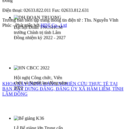
Đồng
Điện thoại: 02633.822.011 Fax: 02633.812.631
Trưởng ban biên tập trang thông tin điện tử : Ths. Nguyễn Vĩnh
Phúc - Phát triển bởi
HDT Co., Ltd
Đại hội Đoàn TNCSHCM
trường Chính trị tỉnh Lâm
Đồng nhiệm kỳ 2022 - 2027
Hội nghị Công chức, Viên
chức và Người lao động năm
KHOA XÂY DỰNG ĐẢNG NGHIÊN CỨU THỰC TẾ TẠI
2022
BAN XÂY DỰNG ĐẢNG, ĐẢNG ỦY XÃ HÀM LIÊM, TỈNH
LÂM ĐỒNG
Lễ Bế giảng lớp Trung cấp