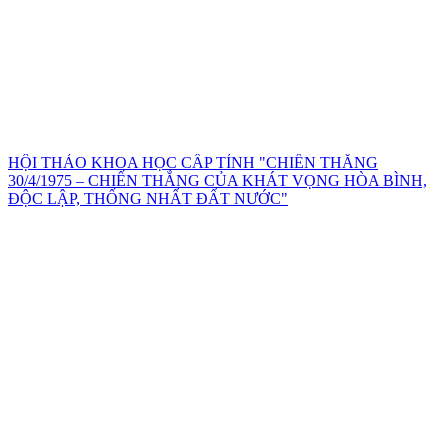
HỘI THẢO KHOA HỌC CẤP TỈNH "CHIẾN THẮNG
30/4/1975 – CHIẾN THẮNG CỦA KHÁT VỌNG HÒA BÌNH,
ĐỘC LẬP, THỐNG NHẤT ĐẤT NƯỚC"