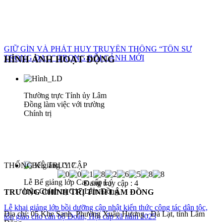
GIỮ GÌN VÀ PHÁT HUY TRUYỀN THỐNG “TÔN SƯ
TRỌNG ĐẠO” TRONG BỐI CẢNH MỚI
HÌNH ẢNH HOẠT ĐỘNG
Thường trực Tỉnh ủy Lâm
Đồng làm việc với trường
Chính trị
THỐNG KÊ TRUY CẬP
Lễ Bế giảng lớp Cao cấp Lý
Đang truy cập :
4
luận Chính trị C17 Lâm Đồng
TRƯỜNG CHÍNH TRỊ TỈNH LÂM ĐỒNG
Lễ khai giảng lớp bồi dưỡng cập nhật kiến thức công tác dân tộc,
Địa chỉ: 05 Khe Sanh, Phường Xuân Hương - Đà Lạt, tỉnh Lâm
tôn giáo cho cán bộ Đoàn, Hội cấp xã năm 2025