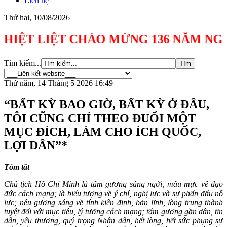
Liên hệ
Thứ hai, 10/08/2026
 LIỆT CHÀO MỪNG 136 NĂM NGÀY SINH C
Tìm kiếm...
Thứ năm, 14 Tháng 5 2026 16:49
“BẤT KỲ BAO GIỜ, BẤT KỲ Ở ĐÂU,
TÔI CŨNG CHỈ THEO ĐUỔI MỘT
MỤC ĐÍCH, LÀM CHO ÍCH QUỐC,
LỢI DÂN”*
Tóm tắt
Chủ tịch Hồ Chí Minh là tấm gương sáng ngời, mẫu mực về đạo
đức cách mạng; là biểu tượng về ý chí, nghị lực và sự phấn đấu nỗ
lực; nêu gương sáng về tính kiên định, bản lĩnh, lòng trung thành
tuyệt đối với mục tiêu, lý tưởng cách mạng; tấm gương gần dân, tin
dân, yêu thương, quý trọng Nhân dân, hết lòng, hết sức phụng sự