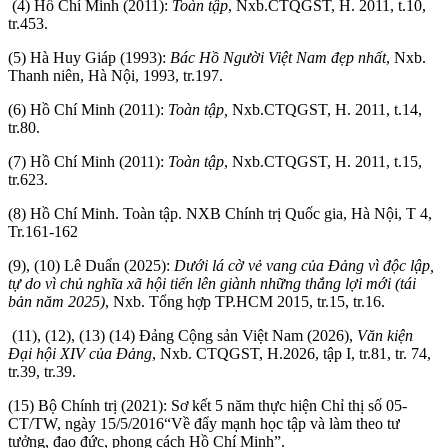
(4) Hồ Chí Minh (2011):
Toàn tập
, Nxb.CTQGST, H. 2011, t.10,
tr.453.
(5) Hà Huy Giáp (1993):
Bác Hồ Người Việt Nam đẹp nhất
, Nxb.
Thanh niên, Hà Nội, 1993, tr.197.
(6) Hồ Chí Minh (2011):
Toàn tập,
Nxb.CTQGST, H. 2011, t.14,
tr.80.
(7) Hồ Chí Minh (2011):
Toàn tập
, Nxb.CTQGST, H. 2011, t.15,
tr.623.
(8) Hồ Chí Minh. Toàn tập. NXB Chính trị Quốc gia, Hà Nội, T 4,
Tr.161-162
(9), (10) Lê Duẩn (2025):
Dưới lá cờ vẻ vang của Đảng vì độc lập,
tự do vì chủ nghĩa xã hội tiến lên giành những thắng lợi mới (tái
bản năm 2025)
, Nxb. Tổng hợp TP.HCM 2015, tr.15, tr.16.
(11), (12), (13) (14) Đảng Cộng sản Việt Nam (2026),
Văn kiện
Đại hội XIV của Đảng
, Nxb. CTQGST, H.2026, tập I, tr.81, tr. 74,
tr.39, tr.39.
(15) Bộ Chính trị (2021): Sơ kết 5 năm thực hiện Chỉ thị số 05-
CT/TW, ngày 15/5/2016“Về đẩy mạnh học tập và làm theo tư
tưởng, đạo đức, phong cách Hồ Chí Minh”.