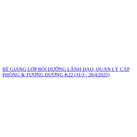
BẾ GIẢNG LỚP BỒI DƯỠNG LÃNH ĐẠO, QUẢN LÝ CẤP
PHÒNG & TƯƠNG ĐƯƠNG K22 (31/3 - 28/4/2025)