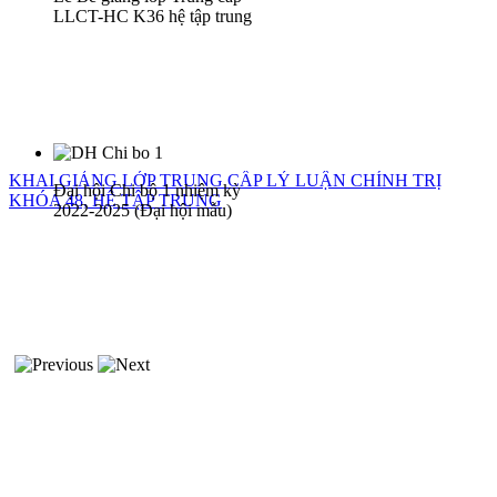
LLCT-HC K36 hệ tập trung
KHAI GIẢNG LỚP TRUNG CẤP LÝ LUẬN CHÍNH TRỊ
Đại hội Chi bộ 1 nhiệm kỳ
KHÓA 48, HỆ TẬP TRUNG
2022-2025 (Đại hội mẫu)