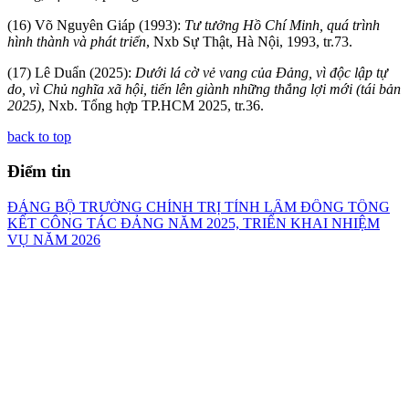
(16) Võ Nguyên Giáp (1993):
Tư tưởng Hồ Chí Minh, quá trình
hình thành và phát triển
, Nxb Sự Thật, Hà Nội, 1993, tr.73.
(17) Lê Duẩn (2025):
Dưới lá cờ vẻ vang của Đảng, vì độc lập tự
do, vì Chủ nghĩa xã hội, tiến lên giành những thắng lợi mới (tái bản
2025)
, Nxb. Tổng hợp TP.HCM 2025, tr.36.
back to top
Điểm tin
ĐẢNG BỘ TRƯỜNG CHÍNH TRỊ TỈNH LÂM ĐỒNG TỔNG
KẾT CÔNG TÁC ĐẢNG NĂM 2025, TRIỂN KHAI NHIỆM
VỤ NĂM 2026