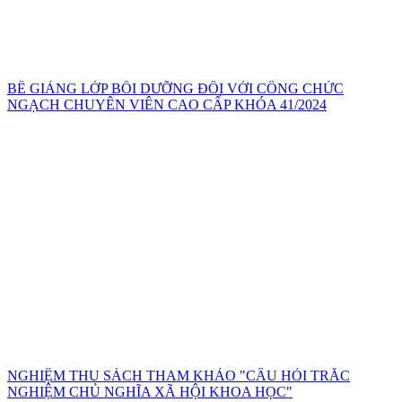
BẾ GIẢNG LỚP BỒI DƯỠNG ĐỐI VỚI CÔNG CHỨC
NGẠCH CHUYÊN VIÊN CAO CẤP KHÓA 41/2024
NGHIỆM THU SÁCH THAM KHẢO "CÂU HỎI TRẮC
NGHIỆM CHỦ NGHĨA XÃ HỘI KHOA HỌC"