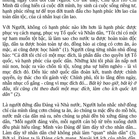
Minh đã cống hiến cả cuộc đời mình, hy sinh cả cuộc sống riêng tư,
hạnh phúc riêng tư để trọn đời tranh đấu cho hạnh phúc lớn lao của
toàn dân tộc, của cả nhân loại cần lao.
Với Người, không có hạnh phúc nào lớn hơn là hạnh phúc được
phục vụ cách mạng, phục vụ Tổ quốc và Nhân dân, “Tôi chỉ có một
sự ham muốn tột bậc, là làm sao cho nước ta được hoàn toàn độc
lập, dân ta được hoàn toàn tự do, đồng bào ai cũng có cơm ăn, áo
mặc, ai cũng được học hành” (1). Người cũng từng nhắn nhủ đồng
bào: “Cả đời tôi chỉ có một mục đích, là phấn đấu cho quyền lợi Tổ
quốc, và hạnh phúc của quốc dân. Những khi tôi phải ẩn nấp nơi
núi non, hoặc ra vào chốn tù tội, xông pha sự hiểm nghèo - là vì
mục đích đó. Đến lúc nhờ quốc dân đoàn kết, tranh được chính
quyến, ủy thác cho tôi gánh việc Chính phủ, tôi lo lắng đêm ngày,
nhẫn nhục cố gắng - cũng vì mục đích đó...
Bất kỳ bao giờ, bất kỳ ở
đâu, tôi cũng chỉ theo đuổi một mục đích, làm cho ích quốc lợi
dân”
(2).
Là người đứng đầu Đảng và Nhà nước, Người luôn nhắc nhở đồng
chí của mình rằng cơm chúng ta ăn, áo chúng ta mặc đều do mồ hôi,
nước mắt của dân mà ra, nên chúng ta phải đền bù xứng đáng cho
dân, “Mỗi người đảng viên, mỗi người cán bộ từ trên xuống dưới
đều phải hiểu rằng: Mình vào Đảng để làm đày tớ cho nhân dân...
Làm đày tớ nhân dân chứ không phải làm “quan” nhân dân” (3).
Bởi vì, Đảng ta là Đảng cách mạng. Ngoài lợi ích của nhân dân,