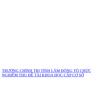
TRƯỜNG CHÍNH TRỊ TỈNH LÂM ĐỒNG TỔ CHỨC
NGHIỆM THU ĐỀ TÀI KHOA HỌC CẤP CƠ SỞ