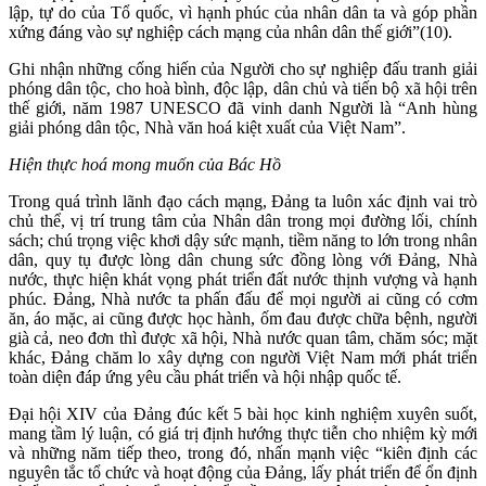
lập, tự do của Tổ quốc, vì hạnh phúc của nhân dân ta và góp phần
xứng đáng vào sự nghiệp cách mạng của nhân dân thế giới”(10).
Ghi nhận những cống hiến của Người cho sự nghiệp đấu tranh giải
phóng dân tộc, cho hoà bình, độc lập, dân chủ và tiến bộ xã hội trên
thế giới, năm 1987 UNESCO đã vinh danh Người là “Anh hùng
giải phóng dân tộc, Nhà văn hoá kiệt xuất của Việt Nam”.
Hiện thực hoá mong muốn của Bác Hồ
Trong quá trình lãnh đạo cách mạng, Đảng ta luôn xác định vai trò
chủ thể, vị trí trung tâm của Nhân dân trong mọi đường lối, chính
sách; chú trọng việc khơi dậy sức mạnh, tiềm năng to lớn trong nhân
dân, quy tụ được lòng dân chung sức đồng lòng với Đảng, Nhà
nước, thực hiện khát vọng phát triển đất nước thịnh vượng và hạnh
phúc. Đảng, Nhà nước ta phấn đấu để mọi người ai cũng có cơm
ăn, áo mặc, ai cũng được học hành, ốm đau được chữa bệnh, người
già cả, neo đơn thì được xã hội, Nhà nước quan tâm, chăm sóc; mặt
khác, Đảng chăm lo xây dựng con người Việt Nam mới phát triển
toàn diện đáp ứng yêu cầu phát triển và hội nhập quốc tế.
Đại hội XIV của Đảng đúc kết 5 bài học kinh nghiệm xuyên suốt,
mang tầm lý luận, có giá trị định hướng thực tiễn cho nhiệm kỳ mới
và những năm tiếp theo, trong đó, nhấn mạnh việc “kiên định các
nguyên tắc tổ chức và hoạt động của Đảng, lấy phát triển để ổn định