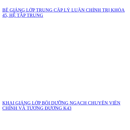
BẾ GIẢNG LỚP TRUNG CẤP LÝ LUẬN CHÍNH TRỊ KHÓA
45, HỆ TẬP TRUNG
KHAI GIẢNG LỚP BỒI DƯỠNG NGẠCH CHUYÊN VIÊN
CHÍNH VÀ TƯƠNG ĐƯƠNG K43