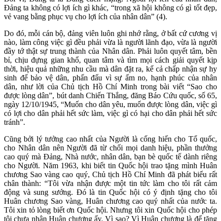
Đảng ta không có lợi ích gì khác, “trong xã hội không có gì tốt đẹp,
vẻ vang bằng phục vụ cho lợi ích của nhân dân” (4).
Do đó, mỗi cán bộ, đảng viên luôn ghi nhớ rằng, ở bất cứ cương vị
nào, làm công việc gì đều phải vừa là người lãnh đạo, vừa là người
đầy tớ thật sự trung thành của Nhân dân. Phải luôn quyết tâm, bền
bỉ, chịu đựng gian khổ, quan tâm và tìm mọi cách giải quyết kịp
thời, hiệu quả những nhu cầu mà dân đặt ra, kể cả chấp nhận sự hy
sinh để bảo vệ dân, phấn đấu vì sự ấm no, hạnh phúc của nhân
dân, như lời của Chủ tịch Hồ Chí Minh trong bài viết “Sao cho
được lòng dân”, bút danh Chiến Thắng, đăng Báo Cứu quốc, số 65,
ngày 12/10/1945, “Muốn cho dân yêu, muốn được lòng dân, việc gì
có lợi cho dân phải hết sức làm, việc gì có hại cho dân phải hết sức
tránh”.
Cũng bởi lý tưởng cao nhất của Người là cống hiến cho Tổ quốc,
cho Nhân dân nên Người đã từ chối mọi danh hiệu, phần thưởng
cao quý mà Đảng, Nhà nước, nhân dân, bạn bè quốc tế dành riêng
cho Người. Năm 1963, khi biết tin Quốc hội trao tặng mình Huân
chương Sao vàng cao quý, Chủ tịch Hồ Chí Minh đã phát biểu rất
chân thành: “Tôi vừa nhận được một tin tức làm cho tôi rất cảm
động và sung sướng. Đó là tin Quốc hội có ý định tặng cho tôi
Huân chương Sao vàng, Huân chương cao quý nhất của nước ta.
Tôi xin tỏ lòng biết ơn Quốc hội. Nhưng tôi xin Quốc hội cho phép
tôi chưa nhận Huân chương ấy. Vì sao? Vì Huân chương là để tặng