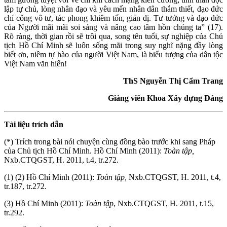
lập tự chủ, lòng nhân đạo và yêu mến nhân dân thắm thiết, đạo đức
chí công vô tư, tác phong khiêm tốn, giản dị. Tư tưởng và đạo đức
của Người mãi mãi soi sáng và nâng cao tâm hồn chúng ta” (17).
Rõ ràng, thời gian rồi sẽ trôi qua, song tên tuổi, sự nghiệp của Chủ
tịch Hồ Chí Minh sẽ luôn sống mãi trong suy nghĩ nặng đầy lòng
biết ơn, niềm tự hào của người Việt Nam, là biểu tượng của dân tộc
Việt Nam văn hiến!
ThS Nguyễn Thị Cẩm Trang
Giảng viên Khoa Xây dựng Đảng
Tài liệu trích dẫn
(*) Trích trong bài nói chuyện cùng đồng bào trước khi sang Pháp
của Chủ tịch Hồ Chí Minh. Hồ Chí Minh (2011):
Toàn tập,
Nxb.CTQGST, H. 2011, t.4, tr.272.
(1) (2) Hồ Chí Minh (2011):
Toàn tập,
Nxb.CTQGST, H. 2011, t.4,
tr.187, tr.272.
(3) Hồ Chí Minh (2011):
Toàn tập
, Nxb.CTQGST, H. 2011, t.15,
tr.292.