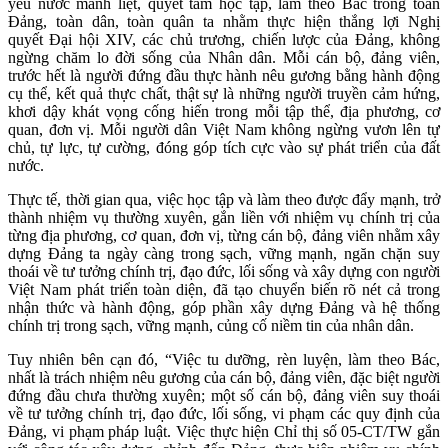
yêu nước mãnh liệt, quyết tâm học tập, làm theo Bác trong toàn
Đảng, toàn dân, toàn quân ta nhằm thực hiện thắng lợi Nghị
quyết Đại hội XIV, các chủ trương, chiến lược của Đảng, không
ngừng chăm lo đời sống của Nhân dân. Mỗi cán bộ, đảng viên,
trước hết là người đứng đầu thực hành nêu gương bằng hành động
cụ thể, kết quả thực chất, thật sự là những người truyền cảm hứng,
khơi dậy khát vọng cống hiến trong mỗi tập thể, địa phương, cơ
quan, đơn vị. Mỗi người dân Việt Nam không ngừng vươn lên tự
chủ, tự lực, tự cường, đóng góp tích cực vào sự phát triển của đất
nước.
Thực tế, thời gian qua, việc học tập và làm theo được đẩy mạnh, trở
thành nhiệm vụ thường xuyên, gắn liền với nhiệm vụ chính trị của
từng địa phương, cơ quan, đơn vị, từng cán bộ, đảng viên nhằm xây
dựng Đảng ta ngày càng trong sạch, vững mạnh, ngăn chặn suy
thoái về tư tưởng chính trị, đạo đức, lối sống và xây dựng con người
Việt Nam phát triển toàn diện, đã tạo chuyển biến rõ nét cả trong
nhận thức và hành động, góp phần xây dựng Đảng và hệ thống
chính trị trong sạch, vững mạnh, củng cố niềm tin của nhân dân.
Tuy nhiên bên cạn đó, “Việc tu dưỡng, rèn luyện, làm theo Bác,
nhất là trách nhiệm nêu gương của cán bộ, đảng viên, đặc biệt người
đứng đầu chưa thường xuyên; một số cán bộ, đảng viên suy thoái
về tư tưởng chính trị, đạo đức, lối sống, vi phạm các quy định của
Đảng, vi phạm pháp luật. Việc thực hiện Chỉ thị số 05-CT/TW gắn