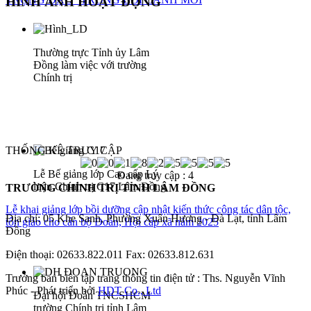
HÌNH ẢNH HOẠT ĐỘNG
Thường trực Tỉnh ủy Lâm
Đồng làm việc với trường
Chính trị
THỐNG KÊ TRUY CẬP
Lễ Bế giảng lớp Cao cấp Lý
Đang truy cập :
4
luận Chính trị C17 Lâm Đồng
TRƯỜNG CHÍNH TRỊ TỈNH LÂM ĐỒNG
Lễ khai giảng lớp bồi dưỡng cập nhật kiến thức công tác dân tộc,
Địa chỉ: 05 Khe Sanh, Phường Xuân Hương - Đà Lạt, tỉnh Lâm
tôn giáo cho cán bộ Đoàn, Hội cấp xã năm 2025
Đồng
Điện thoại: 02633.822.011 Fax: 02633.812.631
Trưởng ban biên tập trang thông tin điện tử : Ths. Nguyễn Vĩnh
Phúc - Phát triển bởi
HDT Co., Ltd
Đại hội Đoàn TNCSHCM
trường Chính trị tỉnh Lâm