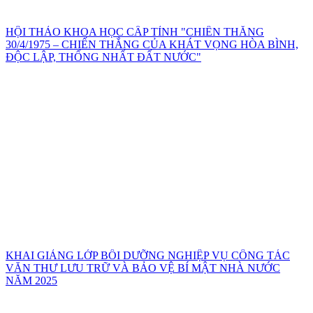
HỘI THẢO KHOA HỌC CẤP TỈNH "CHIẾN THẮNG
30/4/1975 – CHIẾN THẮNG CỦA KHÁT VỌNG HÒA BÌNH,
ĐỘC LẬP, THỐNG NHẤT ĐẤT NƯỚC"
KHAI GIẢNG LỚP BỒI DƯỠNG NGHIỆP VỤ CÔNG TÁC
VĂN THƯ LƯU TRỮ VÀ BẢO VỆ BÍ MẬT NHÀ NƯỚC
NĂM 2025