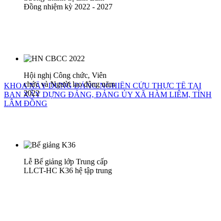
Đồng nhiệm kỳ 2022 - 2027
Hội nghị Công chức, Viên
chức và Người lao động năm
KHOA XÂY DỰNG ĐẢNG NGHIÊN CỨU THỰC TẾ TẠI
2022
BAN XÂY DỰNG ĐẢNG, ĐẢNG ỦY XÃ HÀM LIÊM, TỈNH
LÂM ĐỒNG
Lễ Bế giảng lớp Trung cấp
LLCT-HC K36 hệ tập trung