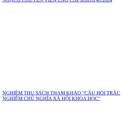
NGHIỆM THU SÁCH THAM KHẢO "CÂU HỎI TRẮC
NGHIỆM CHỦ NGHĨA XÃ HỘI KHOA HỌC"