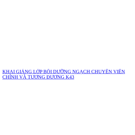
KHAI GIẢNG LỚP BỒI DƯỠNG NGẠCH CHUYÊN VIÊN
CHÍNH VÀ TƯƠNG ĐƯƠNG K43