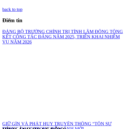
back to top
Điểm tin
ĐẢNG BỘ TRƯỜNG CHÍNH TRỊ TỈNH LÂM ĐỒNG TỔNG
KẾT CÔNG TÁC ĐẢNG NĂM 2025, TRIỂN KHAI NHIỆM
VỤ NĂM 2026
GIỮ GÌN VÀ PHÁT HUY TRUYỀN THỐNG “TÔN SƯ
TRỌNG ĐẠO” TRONG BỐI CẢNH MỚI