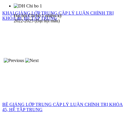
KHAI GIẢNG LỚP TRUNG CẤP LÝ LUẬN CHÍNH TRỊ
Đại hội Chi bộ 1 nhiệm kỳ
KHÓA 48, HỆ TẬP TRUNG
2022-2025 (Đại hội mẫu)
BẾ GIẢNG LỚP TRUNG CẤP LÝ LUẬN CHÍNH TRỊ KHÓA
45, HỆ TẬP TRUNG