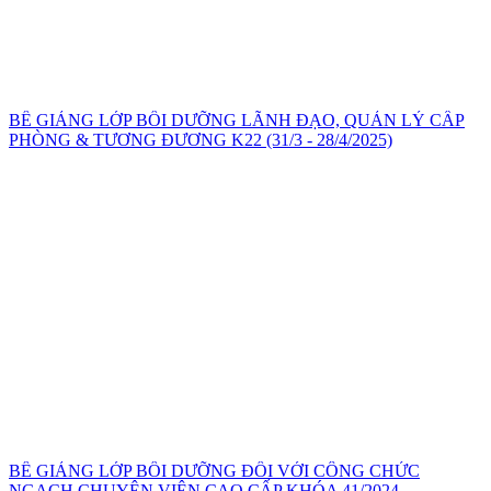
BẾ GIẢNG LỚP BỒI DƯỠNG LÃNH ĐẠO, QUẢN LÝ CẤP
PHÒNG & TƯƠNG ĐƯƠNG K22 (31/3 - 28/4/2025)
BẾ GIẢNG LỚP BỒI DƯỠNG ĐỐI VỚI CÔNG CHỨC
NGẠCH CHUYÊN VIÊN CAO CẤP KHÓA 41/2024