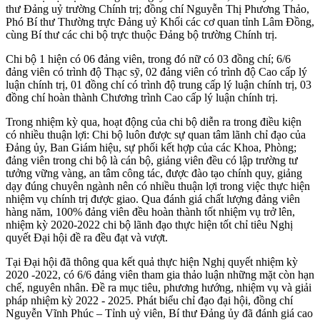
thư Đảng uỷ trường Chính trị; đồng chí Nguyễn Thị Phương Thảo,
Phó Bí thư Thường trực Đảng uỷ Khối các cơ quan tỉnh Lâm Đồng,
cùng Bí thư các chi bộ trực thuộc Đảng bộ trường Chính trị.
Chi bộ 1 hiện có 06 đảng viên, trong đó nữ có 03 đồng chí; 6/6
đảng viên có trình độ Thạc sỹ, 02 đảng viên có trình độ Cao cấp lý
luận chính trị, 01 đồng chí có trình độ trung cấp lý luận chính trị, 03
đồng chí hoàn thành Chương trình Cao cấp lý luận chính trị.
Trong nhiệm kỳ qua, hoạt động của chi bộ diễn ra trong điều kiện
có nhiều thuận lợi: Chi bộ luôn được sự quan tâm lãnh chỉ đạo của
Đảng ủy, Ban Giám hiệu, sự phối kết hợp của các Khoa, Phòng;
đảng viên trong chi bộ là cán bộ, giảng viên đều có lập trường tư
tưởng vững vàng, an tâm công tác, được đào tạo chính quy, giảng
dạy đúng chuyên ngành nên có nhiều thuận lợi trong việc thực hiện
nhiệm vụ chính trị được giao. Qua đánh giá chất lượng đảng viên
hàng năm, 100% đảng viên đều hoàn thành tốt nhiệm vụ trở lên,
nhiệm kỳ 2020-2022 chi bộ lãnh đạo thực hiện tốt chỉ tiêu Nghị
quyết Đại hội đề ra đều đạt và vượt.
Tại Đại hội đã thông qua kết quả thực hiện Nghị quyết nhiệm kỳ
2020 -2022, có 6/6 đảng viên tham gia thảo luận những mặt còn hạn
chế, nguyên nhân. Đề ra mục tiêu, phương hướng, nhiệm vụ và giải
pháp nhiệm kỳ 2022 - 2025. Phát biểu chỉ đạo đại hội, đồng chí
Nguyễn Vĩnh Phúc – Tỉnh uỷ viên, Bí thư Đảng ủy đã đánh giá cao