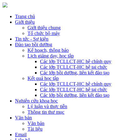
Trang chủ
Giới thiệu
Giới thiệu chung
Tổ chức bộ máy
Tin tức - Sự kiện
Đào tạo bồi dưỡng
Kế hoạch, thông báo
Lịch giảng dạy, học tập
Các lớp TCLLCT-HC hệ chính quy
Các lớp TCLLCT-HC hệ tại chức
Các lớp bồi dưỡng, liên kết đào tạo
Kết quả học tập
Các lớp TCLLCT-HC hệ chính quy
Các lớp TCLLCT-HC hệ tại chức
Các lớp bồi dưỡng, liên kết đào tạo
Nghiên cứu khoa học
Lý luận và thực tiễn
Thông tin thư mục
Văn bản
Văn bản
Tài liệu
Email