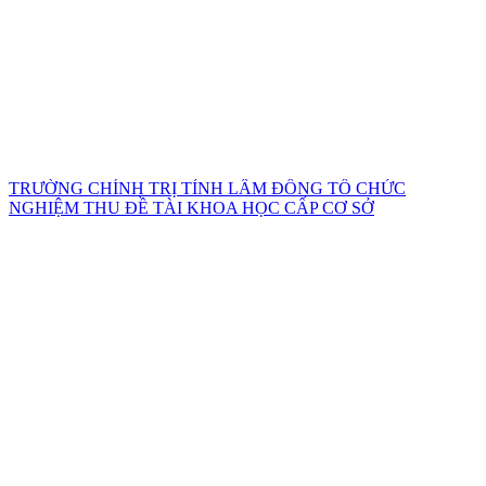
TRƯỜNG CHÍNH TRỊ TỈNH LÂM ĐỒNG TỔ CHỨC
NGHIỆM THU ĐỀ TÀI KHOA HỌC CẤP CƠ SỞ