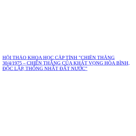
HỘI THẢO KHOA HỌC CẤP TỈNH "CHIẾN THẮNG
30/4/1975 – CHIẾN THẮNG CỦA KHÁT VỌNG HÒA BÌNH,
ĐỘC LẬP, THỐNG NHẤT ĐẤT NƯỚC"