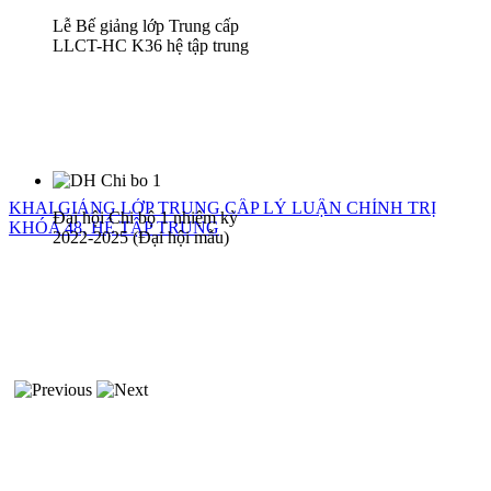
Lễ Bế giảng lớp Trung cấp
LLCT-HC K36 hệ tập trung
KHAI GIẢNG LỚP TRUNG CẤP LÝ LUẬN CHÍNH TRỊ
Đại hội Chi bộ 1 nhiệm kỳ
KHÓA 48, HỆ TẬP TRUNG
2022-2025 (Đại hội mẫu)