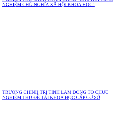
NGHIỆM CHỦ NGHĨA XÃ HỘI KHOA HỌC"
TRƯỜNG CHÍNH TRỊ TỈNH LÂM ĐỒNG TỔ CHỨC
NGHIỆM THU ĐỀ TÀI KHOA HỌC CẤP CƠ SỞ