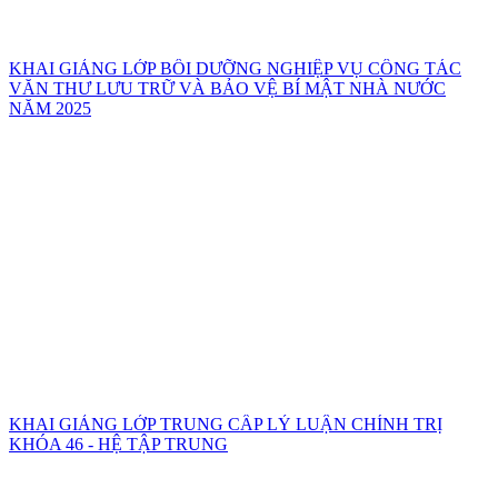
KHAI GIẢNG LỚP BỒI DƯỠNG NGHIỆP VỤ CÔNG TÁC
VĂN THƯ LƯU TRỮ VÀ BẢO VỆ BÍ MẬT NHÀ NƯỚC
NĂM 2025
KHAI GIẢNG LỚP TRUNG CẤP LÝ LUẬN CHÍNH TRỊ
KHÓA 46 - HỆ TẬP TRUNG