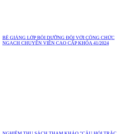
BẾ GIẢNG LỚP BỒI DƯỠNG ĐỐI VỚI CÔNG CHỨC
NGẠCH CHUYÊN VIÊN CAO CẤP KHÓA 41/2024
NGHIỆM THU SÁCH THAM KHẢO "CÂU HỎI TRẮC