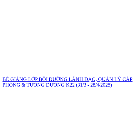
BẾ GIẢNG LỚP BỒI DƯỠNG LÃNH ĐẠO, QUẢN LÝ CẤP
PHÒNG & TƯƠNG ĐƯƠNG K22 (31/3 - 28/4/2025)