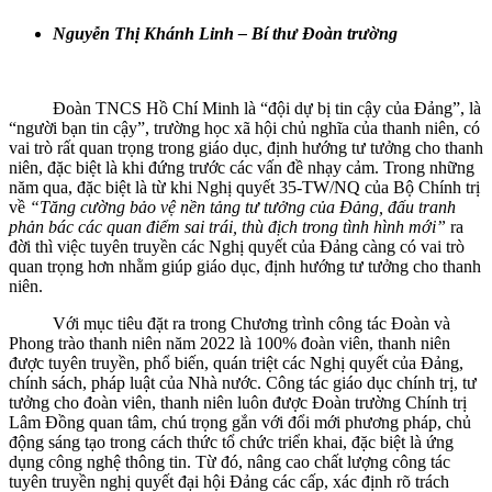
Nguyễn Thị Khánh Linh – Bí thư Đoàn trường
Đoàn TNCS Hồ Chí Minh là “đội dự bị tin cậy của Đảng”, là
“người bạn tin cậy”, trường học xã hội chủ nghĩa của thanh niên, có
vai trò rất quan trọng trong giáo dục, định hướng tư tưởng cho thanh
niên, đặc biệt là khi đứng trước các vấn đề nhạy cảm. Trong những
năm qua, đặc biệt là từ khi Nghị quyết 35-TW/NQ của Bộ Chính trị
về
“Tăng cường bảo vệ nền tảng tư tưởng của Đảng, đấu tranh
phản bác các quan điểm sai trái, thù địch trong tình hình mới”
ra
đời thì việc tuyên truyền các Nghị quyết của Đảng càng có vai trò
quan trọng hơn nhằm giúp giáo dục, định hướng tư tưởng cho thanh
niên.
Với mục tiêu đặt ra trong Chương trình công tác Đoàn và
Phong trào thanh niên năm 2022 là 100% đoàn viên, thanh niên
được tuyên truyền, phổ biến, quán triệt các Nghị quyết của Đảng,
chính sách, pháp luật của Nhà nước. Công tác giáo dục chính trị, tư
tưởng cho đoàn viên, thanh niên luôn được Đoàn trường Chính trị
Lâm Đồng quan tâm, chú trọng gắn với đổi mới phương pháp, chủ
động sáng tạo trong cách thức tổ chức triển khai, đặc biệt là ứng
dụng công nghệ thông tin. Từ đó, nâng cao chất lượng công tác
tuyên truyền nghị quyết đại hội Đảng các cấp, xác định rõ trách