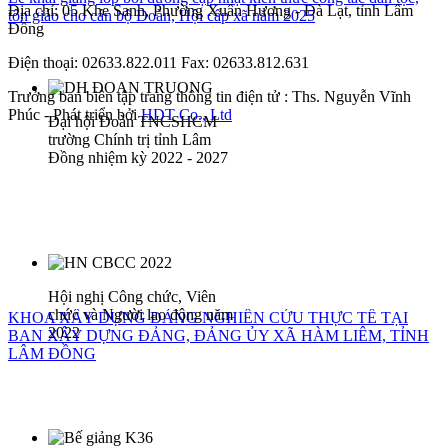
Địa chỉ: 05 Khe Sanh, Phường Xuân Hương - Đà Lạt, tỉnh Lâm
tôn giáo cho cán bộ Đoàn, Hội cấp xã năm 2025
Đồng
Điện thoại: 02633.822.011 Fax: 02633.812.631
Trưởng ban biên tập trang thông tin điện tử : Ths. Nguyễn Vĩnh
Phúc - Phát triển bởi
HDT Co., Ltd
Đại hội Đoàn TNCSHCM
trường Chính trị tỉnh Lâm
Đồng nhiệm kỳ 2022 - 2027
Hội nghị Công chức, Viên
chức và Người lao động năm
KHOA XÂY DỰNG ĐẢNG NGHIÊN CỨU THỰC TẾ TẠI
2022
BAN XÂY DỰNG ĐẢNG, ĐẢNG ỦY XÃ HÀM LIÊM, TỈNH
LÂM ĐỒNG