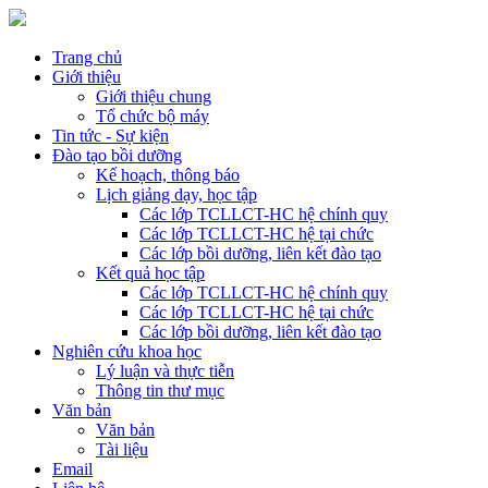
Trang chủ
Giới thiệu
Giới thiệu chung
Tổ chức bộ máy
Tin tức - Sự kiện
Đào tạo bồi dưỡng
Kế hoạch, thông báo
Lịch giảng dạy, học tập
Các lớp TCLLCT-HC hệ chính quy
Các lớp TCLLCT-HC hệ tại chức
Các lớp bồi dưỡng, liên kết đào tạo
Kết quả học tập
Các lớp TCLLCT-HC hệ chính quy
Các lớp TCLLCT-HC hệ tại chức
Các lớp bồi dưỡng, liên kết đào tạo
Nghiên cứu khoa học
Lý luận và thực tiễn
Thông tin thư mục
Văn bản
Văn bản
Tài liệu
Email