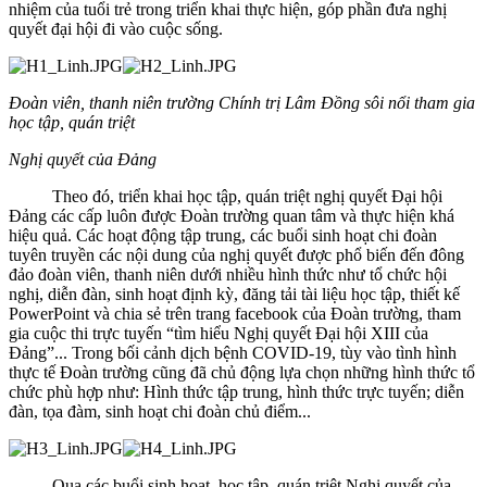
nhiệm của tuổi trẻ trong triển khai thực hiện, góp phần đưa nghị
quyết đại hội đi vào cuộc sống.
Đoàn viên
, thanh niên trường Chính trị Lâm Đồng sôi nổi tham gia
học tập, quán triệt
Nghị quyết của Đảng
Theo đó, triển khai học tập, quán triệt nghị quyết Đại hội
Đảng các cấp luôn được Đoàn trường quan tâm và thực hiện khá
hiệu quả. Các hoạt động tập trung, các buổi sinh hoạt chi đoàn
tuyên truyền các nội dung của nghị quyết được phổ biến đến đông
đảo đoàn viên, thanh niên dưới nhiều hình thức như tổ chức hội
nghị, diễn đàn, sinh hoạt định kỳ, đăng tải tài liệu học tập, thiết kế
PowerPoint và chia sẻ trên trang facebook của Đoàn trường, tham
gia cuộc thi trực tuyến “tìm hiểu Nghị quyết Đại hội XIII của
Đảng”... Trong bối cảnh dịch bệnh COVID-19, tùy vào tình hình
thực tế Đoàn trường cũng đã chủ động lựa chọn những hình thức tổ
chức phù hợp như: Hình thức tập trung, hình thức trực tuyến; diễn
đàn, tọa đàm, sinh hoạt chi đoàn chủ điểm...
Qua các buổi sinh hoạt, học tập, quán triệt Nghị quyết của