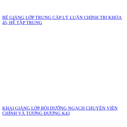
BẾ GIẢNG LỚP TRUNG CẤP LÝ LUẬN CHÍNH TRỊ KHÓA
45, HỆ TẬP TRUNG
KHAI GIẢNG LỚP BỒI DƯỠNG NGẠCH CHUYÊN VIÊN
CHÍNH VÀ TƯƠNG ĐƯƠNG K43