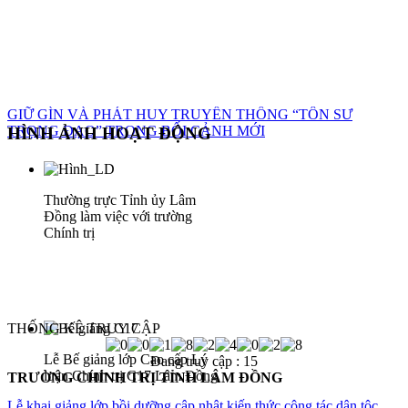
GIỮ GÌN VÀ PHÁT HUY TRUYỀN THỐNG “TÔN SƯ
TRỌNG ĐẠO” TRONG BỐI CẢNH MỚI
HÌNH ẢNH HOẠT ĐỘNG
Thường trực Tỉnh ủy Lâm
Đồng làm việc với trường
Chính trị
THỐNG KÊ TRUY CẬP
Lễ Bế giảng lớp Cao cấp Lý
Đang truy cập :
15
luận Chính trị C17 Lâm Đồng
TRƯỜNG CHÍNH TRỊ TỈNH LÂM ĐỒNG
Lễ khai giảng lớp bồi dưỡng cập nhật kiến thức công tác dân tộc,