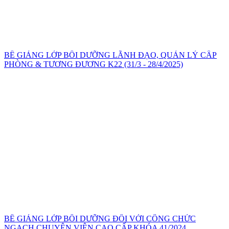
BẾ GIẢNG LỚP BỒI DƯỠNG LÃNH ĐẠO, QUẢN LÝ CẤP
PHÒNG & TƯƠNG ĐƯƠNG K22 (31/3 - 28/4/2025)
BẾ GIẢNG LỚP BỒI DƯỠNG ĐỐI VỚI CÔNG CHỨC
NGẠCH CHUYÊN VIÊN CAO CẤP KHÓA 41/2024