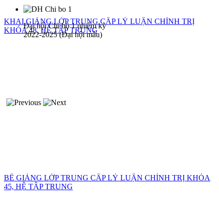
KHAI GIẢNG LỚP TRUNG CẤP LÝ LUẬN CHÍNH TRỊ
Đại hội Chi bộ 1 nhiệm kỳ
KHÓA 48, HỆ TẬP TRUNG
2022-2025 (Đại hội mẫu)
BẾ GIẢNG LỚP TRUNG CẤP LÝ LUẬN CHÍNH TRỊ KHÓA
45, HỆ TẬP TRUNG