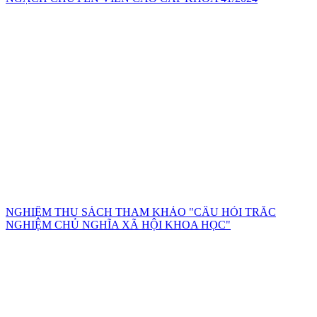
NGHIỆM THU SÁCH THAM KHẢO "CÂU HỎI TRẮC
NGHIỆM CHỦ NGHĨA XÃ HỘI KHOA HỌC"