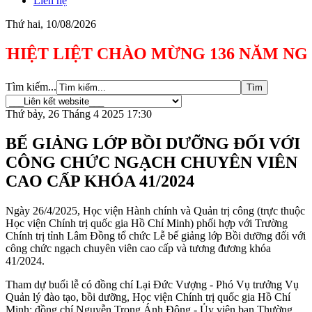
Liên hệ
Thứ hai, 10/08/2026
 LIỆT CHÀO MỪNG 136 NĂM NGÀY SINH C
Tìm kiếm...
Thứ bảy, 26 Tháng 4 2025 17:30
BẾ GIẢNG LỚP BỒI DƯỠNG ĐỐI VỚI
CÔNG CHỨC NGẠCH CHUYÊN VIÊN
CAO CẤP KHÓA 41/2024
Ngày 26/4/2025, Học viện Hành chính và Quản trị công (trực thuộc
Học viện Chính trị quốc gia Hồ Chí Minh) phối hợp với Trường
Chính trị tỉnh Lâm Đồng tổ chức Lễ bế giảng lớp Bồi dưỡng đối với
công chức ngạch chuyên viên cao cấp và tương đương khóa
41/2024.
Tham dự buổi lễ có đồng chí Lại Đức Vượng - Phó Vụ trưởng Vụ
Quản lý đào tạo, bồi dưỡng, Học viện Chính trị quốc gia Hồ Chí
Minh; đồng chí Nguyễn Trọng Ánh Đông - Ủy viên ban Thường