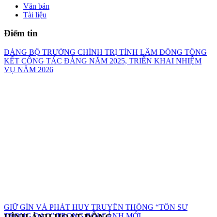
Văn bản
Tài liệu
Điểm tin
ĐẢNG BỘ TRƯỜNG CHÍNH TRỊ TỈNH LÂM ĐỒNG TỔNG
KẾT CÔNG TÁC ĐẢNG NĂM 2025, TRIỂN KHAI NHIỆM
VỤ NĂM 2026
GIỮ GÌN VÀ PHÁT HUY TRUYỀN THỐNG “TÔN SƯ
TRỌNG ĐẠO” TRONG BỐI CẢNH MỚI