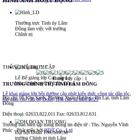
HÌNH ẢNH HOẠT ĐỘNG
Thường trực Tỉnh ủy Lâm
Đồng làm việc với trường
Chính trị
THỐNG KÊ TRUY CẬP
Lễ Bế giảng lớp Cao cấp Lý
Đang truy cập :
1
luận Chính trị C17 Lâm Đồng
TRƯỜNG CHÍNH TRỊ TỈNH LÂM ĐỒNG
Lễ khai giảng lớp bồi dưỡng cập nhật kiến thức công tác dân tộc,
Địa chỉ: 05 Khe Sanh, Phường Xuân Hương - Đà Lạt, tỉnh Lâm
tôn giáo cho cán bộ Đoàn, Hội cấp xã năm 2025
Đồng
Điện thoại: 02633.822.011 Fax: 02633.812.631
Trưởng ban biên tập trang thông tin điện tử : Ths. Nguyễn Vĩnh
Phúc - Phát triển bởi
HDT Co., Ltd
Đại hội Đoàn TNCSHCM
trường Chính trị tỉnh Lâm