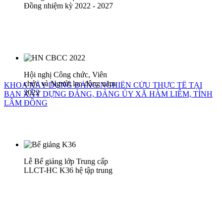
Đồng nhiệm kỳ 2022 - 2027
Hội nghị Công chức, Viên
chức và Người lao động năm
KHOA XÂY DỰNG ĐẢNG NGHIÊN CỨU THỰC TẾ TẠI
2022
BAN XÂY DỰNG ĐẢNG, ĐẢNG ỦY XÃ HÀM LIÊM, TỈNH
LÂM ĐỒNG
Lễ Bế giảng lớp Trung cấp
LLCT-HC K36 hệ tập trung