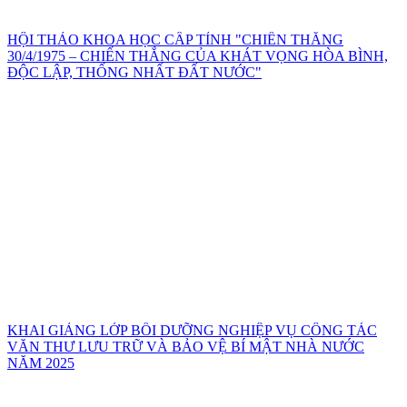
HỘI THẢO KHOA HỌC CẤP TỈNH "CHIẾN THẮNG
30/4/1975 – CHIẾN THẮNG CỦA KHÁT VỌNG HÒA BÌNH,
ĐỘC LẬP, THỐNG NHẤT ĐẤT NƯỚC"
KHAI GIẢNG LỚP BỒI DƯỠNG NGHIỆP VỤ CÔNG TÁC
VĂN THƯ LƯU TRỮ VÀ BẢO VỆ BÍ MẬT NHÀ NƯỚC
NĂM 2025