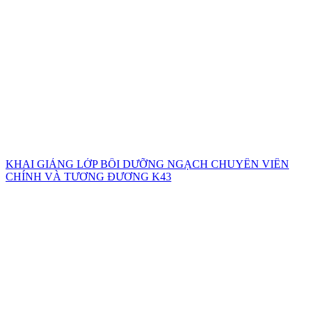
KHAI GIẢNG LỚP BỒI DƯỠNG NGẠCH CHUYÊN VIÊN
CHÍNH VÀ TƯƠNG ĐƯƠNG K43