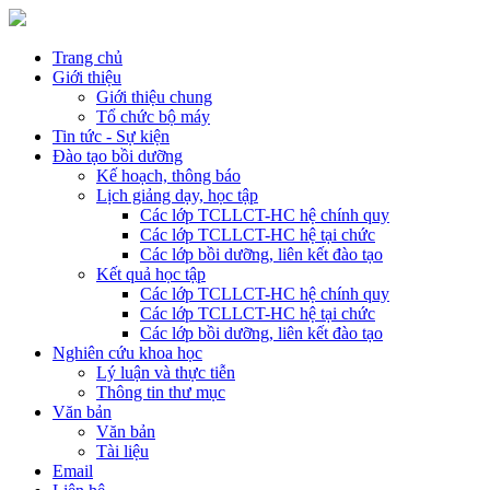
Trang chủ
Giới thiệu
Giới thiệu chung
Tổ chức bộ máy
Tin tức - Sự kiện
Đào tạo bồi dưỡng
Kế hoạch, thông báo
Lịch giảng dạy, học tập
Các lớp TCLLCT-HC hệ chính quy
Các lớp TCLLCT-HC hệ tại chức
Các lớp bồi dưỡng, liên kết đào tạo
Kết quả học tập
Các lớp TCLLCT-HC hệ chính quy
Các lớp TCLLCT-HC hệ tại chức
Các lớp bồi dưỡng, liên kết đào tạo
Nghiên cứu khoa học
Lý luận và thực tiễn
Thông tin thư mục
Văn bản
Văn bản
Tài liệu
Email