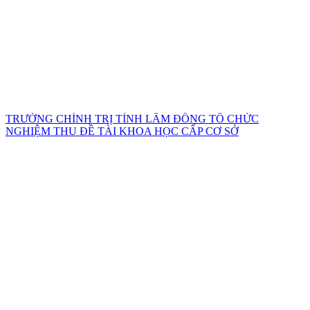
TRƯỜNG CHÍNH TRỊ TỈNH LÂM ĐỒNG TỔ CHỨC
NGHIỆM THU ĐỀ TÀI KHOA HỌC CẤP CƠ SỞ