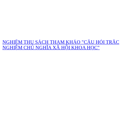
NGHIỆM THU SÁCH THAM KHẢO "CÂU HỎI TRẮC
NGHIỆM CHỦ NGHĨA XÃ HỘI KHOA HỌC"