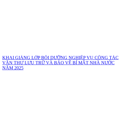
KHAI GIẢNG LỚP BỒI DƯỠNG NGHIỆP VỤ CÔNG TÁC
VĂN THƯ LƯU TRỮ VÀ BẢO VỆ BÍ MẬT NHÀ NƯỚC
NĂM 2025