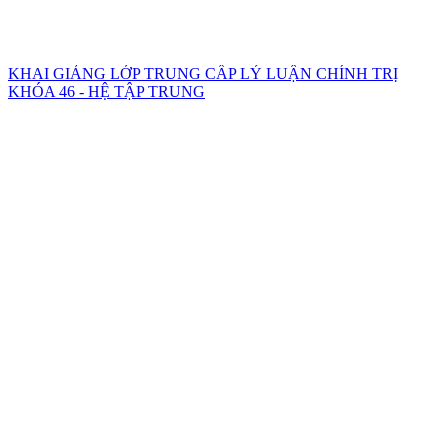
KHAI GIẢNG LỚP TRUNG CẤP LÝ LUẬN CHÍNH TRỊ
KHÓA 46 - HỆ TẬP TRUNG