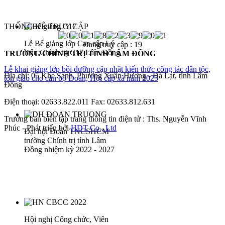
THỐNG KÊ TRUY CẬP
Lễ Bế giảng lớp Cao cấp Lý
Đang truy cập :
19
luận Chính trị C17 Lâm Đồng
TRƯỜNG CHÍNH TRỊ TỈNH LÂM ĐỒNG
Lễ khai giảng lớp bồi dưỡng cập nhật kiến thức công tác dân tộc,
Địa chỉ: 05 Khe Sanh, Phường Xuân Hương - Đà Lạt, tỉnh Lâm
tôn giáo cho cán bộ Đoàn, Hội cấp xã năm 2025
Đồng
Điện thoại: 02633.822.011 Fax: 02633.812.631
Trưởng ban biên tập trang thông tin điện tử : Ths. Nguyễn Vĩnh
Phúc - Phát triển bởi
HDT Co., Ltd
Đại hội Đoàn TNCSHCM
trường Chính trị tỉnh Lâm
Đồng nhiệm kỳ 2022 - 2027
Hội nghị Công chức, Viên