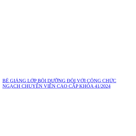
BẾ GIẢNG LỚP BỒI DƯỠNG ĐỐI VỚI CÔNG CHỨC
NGẠCH CHUYÊN VIÊN CAO CẤP KHÓA 41/2024