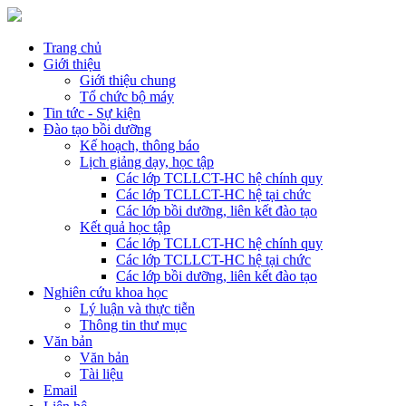
Trang chủ
Giới thiệu
Giới thiệu chung
Tổ chức bộ máy
Tin tức - Sự kiện
Đào tạo bồi dưỡng
Kế hoạch, thông báo
Lịch giảng dạy, học tập
Các lớp TCLLCT-HC hệ chính quy
Các lớp TCLLCT-HC hệ tại chức
Các lớp bồi dưỡng, liên kết đào tạo
Kết quả học tập
Các lớp TCLLCT-HC hệ chính quy
Các lớp TCLLCT-HC hệ tại chức
Các lớp bồi dưỡng, liên kết đào tạo
Nghiên cứu khoa học
Lý luận và thực tiễn
Thông tin thư mục
Văn bản
Văn bản
Tài liệu
Email