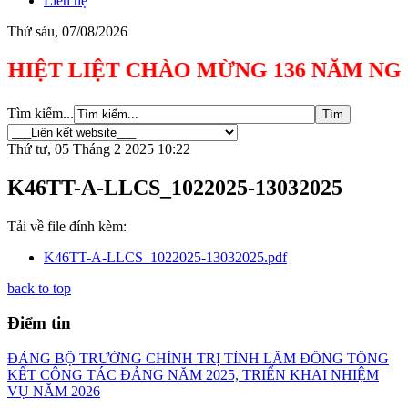
Liên hệ
Thứ sáu, 07/08/2026
 LIỆT CHÀO MỪNG 136 NĂM NGÀY SINH C
Tìm kiếm...
Thứ tư, 05 Tháng 2 2025 10:22
K46TT-A-LLCS_1022025-13032025
Tải về file đính kèm:
K46TT-A-LLCS_1022025-13032025.pdf
back to top
Điểm tin
ĐẢNG BỘ TRƯỜNG CHÍNH TRỊ TỈNH LÂM ĐỒNG TỔNG
KẾT CÔNG TÁC ĐẢNG NĂM 2025, TRIỂN KHAI NHIỆM
VỤ NĂM 2026