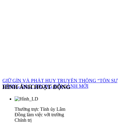
GIỮ GÌN VÀ PHÁT HUY TRUYỀN THỐNG “TÔN SƯ
TRỌNG ĐẠO” TRONG BỐI CẢNH MỚI
HÌNH ẢNH HOẠT ĐỘNG
Thường trực Tỉnh ủy Lâm
Đồng làm việc với trường
Chính trị