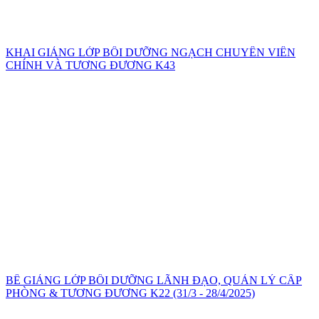
KHAI GIẢNG LỚP BỒI DƯỠNG NGẠCH CHUYÊN VIÊN
CHÍNH VÀ TƯƠNG ĐƯƠNG K43
BẾ GIẢNG LỚP BỒI DƯỠNG LÃNH ĐẠO, QUẢN LÝ CẤP
PHÒNG & TƯƠNG ĐƯƠNG K22 (31/3 - 28/4/2025)