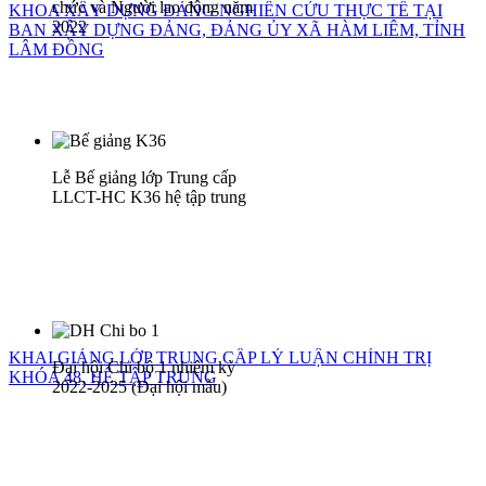
chức và Người lao động năm
KHOA XÂY DỰNG ĐẢNG NGHIÊN CỨU THỰC TẾ TẠI
2022
BAN XÂY DỰNG ĐẢNG, ĐẢNG ỦY XÃ HÀM LIÊM, TỈNH
LÂM ĐỒNG
Lễ Bế giảng lớp Trung cấp
LLCT-HC K36 hệ tập trung
KHAI GIẢNG LỚP TRUNG CẤP LÝ LUẬN CHÍNH TRỊ
Đại hội Chi bộ 1 nhiệm kỳ
KHÓA 48, HỆ TẬP TRUNG
2022-2025 (Đại hội mẫu)