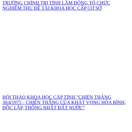
TRƯỜNG CHÍNH TRỊ TỈNH LÂM ĐỒNG TỔ CHỨC
NGHIỆM THU ĐỀ TÀI KHOA HỌC CẤP CƠ SỞ
HỘI THẢO KHOA HỌC CẤP TỈNH "CHIẾN THẮNG
30/4/1975 – CHIẾN THẮNG CỦA KHÁT VỌNG HÒA BÌNH,
ĐỘC LẬP, THỐNG NHẤT ĐẤT NƯỚC"