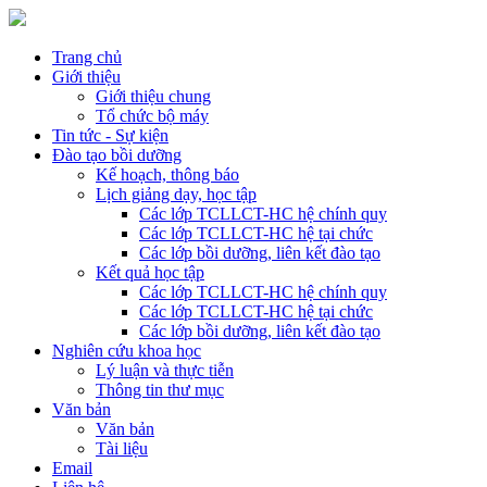
Trang chủ
Giới thiệu
Giới thiệu chung
Tổ chức bộ máy
Tin tức - Sự kiện
Đào tạo bồi dưỡng
Kế hoạch, thông báo
Lịch giảng dạy, học tập
Các lớp TCLLCT-HC hệ chính quy
Các lớp TCLLCT-HC hệ tại chức
Các lớp bồi dưỡng, liên kết đào tạo
Kết quả học tập
Các lớp TCLLCT-HC hệ chính quy
Các lớp TCLLCT-HC hệ tại chức
Các lớp bồi dưỡng, liên kết đào tạo
Nghiên cứu khoa học
Lý luận và thực tiễn
Thông tin thư mục
Văn bản
Văn bản
Tài liệu
Email