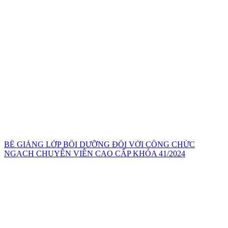
BẾ GIẢNG LỚP BỒI DƯỠNG ĐỐI VỚI CÔNG CHỨC
NGẠCH CHUYÊN VIÊN CAO CẤP KHÓA 41/2024