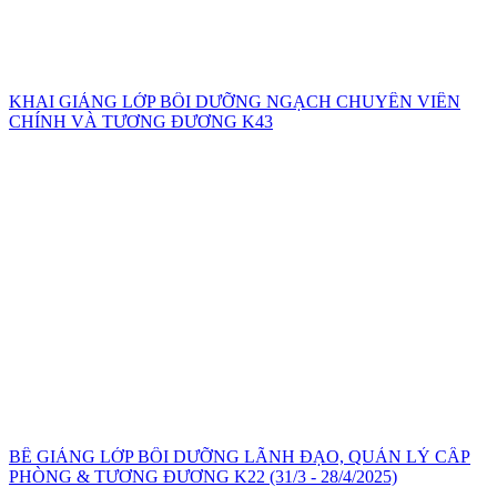
KHAI GIẢNG LỚP BỒI DƯỠNG NGẠCH CHUYÊN VIÊN
CHÍNH VÀ TƯƠNG ĐƯƠNG K43
BẾ GIẢNG LỚP BỒI DƯỠNG LÃNH ĐẠO, QUẢN LÝ CẤP
PHÒNG & TƯƠNG ĐƯƠNG K22 (31/3 - 28/4/2025)