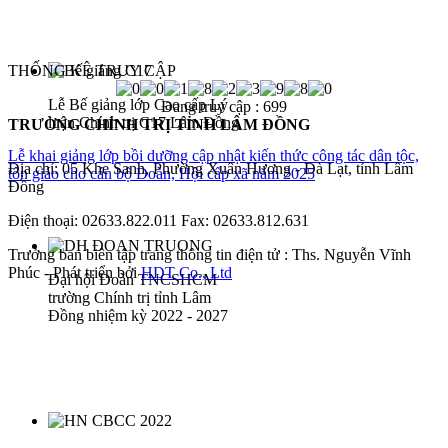
THỐNG KÊ TRUY CẬP
Lễ Bế giảng lớp Cao cấp Lý
Đang truy cập :
699
luận Chính trị C17 Lâm Đồng
TRƯỜNG CHÍNH TRỊ TỈNH LÂM ĐỒNG
Lễ khai giảng lớp bồi dưỡng cập nhật kiến thức công tác dân tộc,
Địa chỉ: 05 Khe Sanh, Phường Xuân Hương - Đà Lạt, tỉnh Lâm
tôn giáo cho cán bộ Đoàn, Hội cấp xã năm 2025
Đồng
Điện thoại: 02633.822.011 Fax: 02633.812.631
Trưởng ban biên tập trang thông tin điện tử : Ths. Nguyễn Vĩnh
Phúc - Phát triển bởi
HDT Co., Ltd
Đại hội Đoàn TNCSHCM
trường Chính trị tỉnh Lâm
Đồng nhiệm kỳ 2022 - 2027