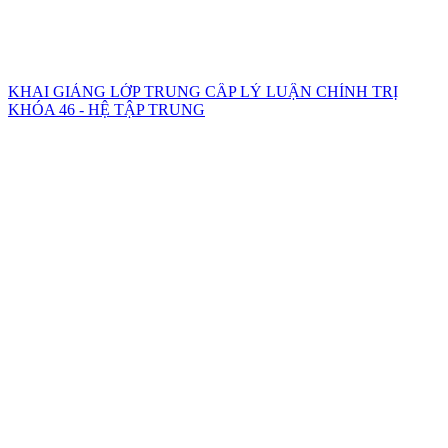
KHAI GIẢNG LỚP TRUNG CẤP LÝ LUẬN CHÍNH TRỊ
KHÓA 46 - HỆ TẬP TRUNG