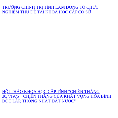
TRƯỜNG CHÍNH TRỊ TỈNH LÂM ĐỒNG TỔ CHỨC
NGHIỆM THU ĐỀ TÀI KHOA HỌC CẤP CƠ SỞ
HỘI THẢO KHOA HỌC CẤP TỈNH "CHIẾN THẮNG
30/4/1975 – CHIẾN THẮNG CỦA KHÁT VỌNG HÒA BÌNH,
ĐỘC LẬP, THỐNG NHẤT ĐẤT NƯỚC"