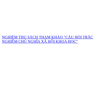
NGHIỆM THU SÁCH THAM KHẢO "CÂU HỎI TRẮC
NGHIỆM CHỦ NGHĨA XÃ HỘI KHOA HỌC"