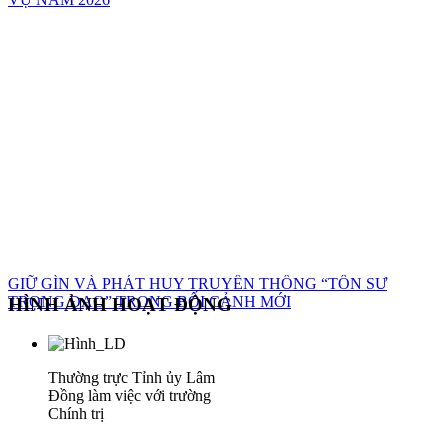
GIỮ GÌN VÀ PHÁT HUY TRUYỀN THỐNG “TÔN SƯ
TRỌNG ĐẠO” TRONG BỐI CẢNH MỚI
HÌNH ẢNH HOẠT ĐỘNG
Thường trực Tỉnh ủy Lâm
Đồng làm việc với trường
Chính trị