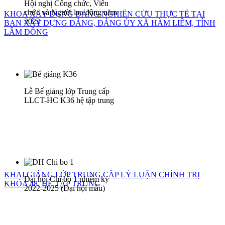
Hội nghị Công chức, Viên
chức và Người lao động năm
KHOA XÂY DỰNG ĐẢNG NGHIÊN CỨU THỰC TẾ TẠI
2022
BAN XÂY DỰNG ĐẢNG, ĐẢNG ỦY XÃ HÀM LIÊM, TỈNH
LÂM ĐỒNG
Lễ Bế giảng lớp Trung cấp
LLCT-HC K36 hệ tập trung
KHAI GIẢNG LỚP TRUNG CẤP LÝ LUẬN CHÍNH TRỊ
Đại hội Chi bộ 1 nhiệm kỳ
KHÓA 48, HỆ TẬP TRUNG
2022-2025 (Đại hội mẫu)