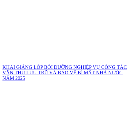
KHAI GIẢNG LỚP BỒI DƯỠNG NGHIỆP VỤ CÔNG TÁC
VĂN THƯ LƯU TRỮ VÀ BẢO VỆ BÍ MẬT NHÀ NƯỚC
NĂM 2025