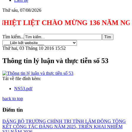
Liên hệ
Thứ sáu, 07/08/2026
 LIỆT CHÀO MỪNG 136 NĂM NGÀY SINH C
Tìm kiếm...
Thứ hai, 03 Tháng 10 2016 15:52
Thông tin lý luận và thực tiễn số 53
Tải về file đính kèm:
NS53.pdf
back to top
Điểm tin
ĐẢNG BỘ TRƯỜNG CHÍNH TRỊ TỈNH LÂM ĐỒNG TỔNG
KẾT CÔNG TÁC ĐẢNG NĂM 2025, TRIỂN KHAI NHIỆM
VỤ NĂM 2026