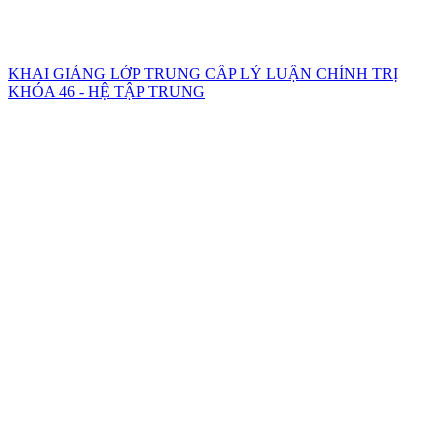
KHAI GIẢNG LỚP TRUNG CẤP LÝ LUẬN CHÍNH TRỊ
KHÓA 46 - HỆ TẬP TRUNG