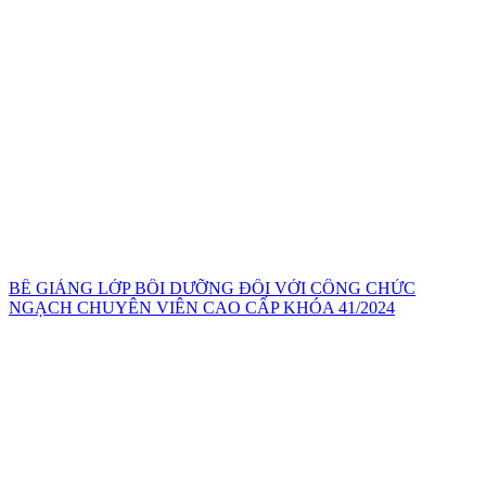
BẾ GIẢNG LỚP BỒI DƯỠNG ĐỐI VỚI CÔNG CHỨC
NGẠCH CHUYÊN VIÊN CAO CẤP KHÓA 41/2024