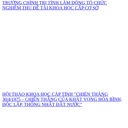
TRƯỜNG CHÍNH TRỊ TỈNH LÂM ĐỒNG TỔ CHỨC
NGHIỆM THU ĐỀ TÀI KHOA HỌC CẤP CƠ SỞ
HỘI THẢO KHOA HỌC CẤP TỈNH "CHIẾN THẮNG
30/4/1975 – CHIẾN THẮNG CỦA KHÁT VỌNG HÒA BÌNH,
ĐỘC LẬP, THỐNG NHẤT ĐẤT NƯỚC"