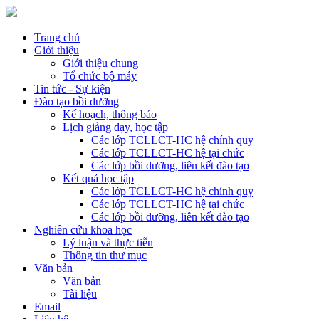
Trang chủ
Giới thiệu
Giới thiệu chung
Tổ chức bộ máy
Tin tức - Sự kiện
Đào tạo bồi dưỡng
Kế hoạch, thông báo
Lịch giảng dạy, học tập
Các lớp TCLLCT-HC hệ chính quy
Các lớp TCLLCT-HC hệ tại chức
Các lớp bồi dưỡng, liên kết đào tạo
Kết quả học tập
Các lớp TCLLCT-HC hệ chính quy
Các lớp TCLLCT-HC hệ tại chức
Các lớp bồi dưỡng, liên kết đào tạo
Nghiên cứu khoa học
Lý luận và thực tiễn
Thông tin thư mục
Văn bản
Văn bản
Tài liệu
Email