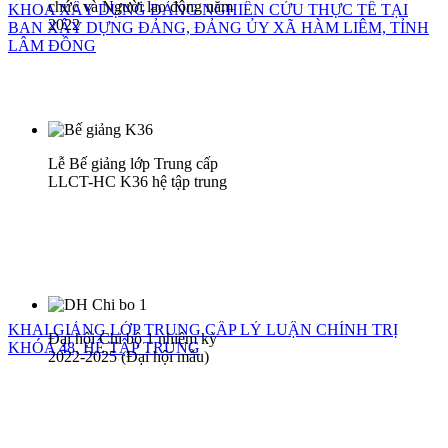
chức và Người lao động năm
KHOA XÂY DỰNG ĐẢNG NGHIÊN CỨU THỰC TẾ TẠI
2022
BAN XÂY DỰNG ĐẢNG, ĐẢNG ỦY XÃ HÀM LIÊM, TỈNH
LÂM ĐỒNG
Lễ Bế giảng lớp Trung cấp
LLCT-HC K36 hệ tập trung
KHAI GIẢNG LỚP TRUNG CẤP LÝ LUẬN CHÍNH TRỊ
Đại hội Chi bộ 1 nhiệm kỳ
KHÓA 48, HỆ TẬP TRUNG
2022-2025 (Đại hội mẫu)