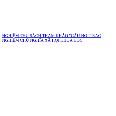
NGHIỆM THU SÁCH THAM KHẢO "CÂU HỎI TRẮC
NGHIỆM CHỦ NGHĨA XÃ HỘI KHOA HỌC"