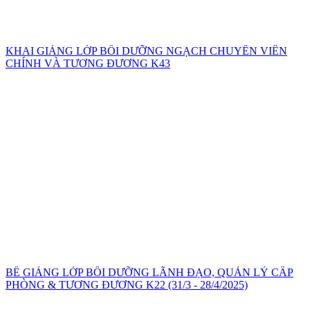
KHAI GIẢNG LỚP BỒI DƯỠNG NGẠCH CHUYÊN VIÊN
CHÍNH VÀ TƯƠNG ĐƯƠNG K43
BẾ GIẢNG LỚP BỒI DƯỠNG LÃNH ĐẠO, QUẢN LÝ CẤP
PHÒNG & TƯƠNG ĐƯƠNG K22 (31/3 - 28/4/2025)