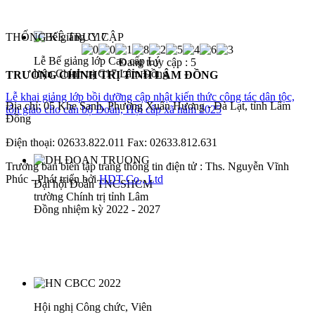
THỐNG KÊ TRUY CẬP
Lễ Bế giảng lớp Cao cấp Lý
Đang truy cập :
5
luận Chính trị C17 Lâm Đồng
TRƯỜNG CHÍNH TRỊ TỈNH LÂM ĐỒNG
Lễ khai giảng lớp bồi dưỡng cập nhật kiến thức công tác dân tộc,
Địa chỉ: 05 Khe Sanh, Phường Xuân Hương - Đà Lạt, tỉnh Lâm
tôn giáo cho cán bộ Đoàn, Hội cấp xã năm 2025
Đồng
Điện thoại: 02633.822.011 Fax: 02633.812.631
Trưởng ban biên tập trang thông tin điện tử : Ths. Nguyễn Vĩnh
Phúc - Phát triển bởi
HDT Co., Ltd
Đại hội Đoàn TNCSHCM
trường Chính trị tỉnh Lâm
Đồng nhiệm kỳ 2022 - 2027
Hội nghị Công chức, Viên