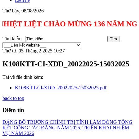
Liên hệ
Thứ bảy, 08/08/2026
 LIỆT CHÀO MỪNG 136 NĂM NGÀY SINH C
Tìm kiếm...
Thứ tư, 05 Tháng 2 2025 10:27
K108KTT-CI-XDD_20022025-15032025
Tải về file đính kèm:
K108KTT-CI-XDD_20022025-15032025.pdf
back to top
Điểm tin
ĐẢNG BỘ TRƯỜNG CHÍNH TRỊ TỈNH LÂM ĐỒNG TỔNG
KẾT CÔNG TÁC ĐẢNG NĂM 2025, TRIỂN KHAI NHIỆM
VỤ NĂM 2026