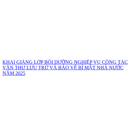
KHAI GIẢNG LỚP BỒI DƯỠNG NGHIỆP VỤ CÔNG TÁC
VĂN THƯ LƯU TRỮ VÀ BẢO VỆ BÍ MẬT NHÀ NƯỚC
NĂM 2025