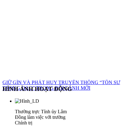
GIỮ GÌN VÀ PHÁT HUY TRUYỀN THỐNG “TÔN SƯ
TRỌNG ĐẠO” TRONG BỐI CẢNH MỚI
HÌNH ẢNH HOẠT ĐỘNG
Thường trực Tỉnh ủy Lâm
Đồng làm việc với trường
Chính trị