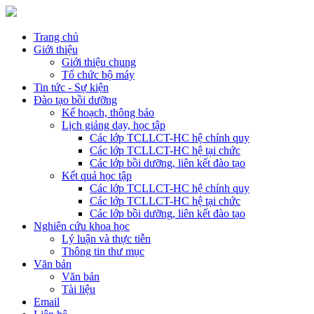
Trang chủ
Giới thiệu
Giới thiệu chung
Tổ chức bộ máy
Tin tức - Sự kiện
Đào tạo bồi dưỡng
Kế hoạch, thông báo
Lịch giảng dạy, học tập
Các lớp TCLLCT-HC hệ chính quy
Các lớp TCLLCT-HC hệ tại chức
Các lớp bồi dưỡng, liên kết đào tạo
Kết quả học tập
Các lớp TCLLCT-HC hệ chính quy
Các lớp TCLLCT-HC hệ tại chức
Các lớp bồi dưỡng, liên kết đào tạo
Nghiên cứu khoa học
Lý luận và thực tiễn
Thông tin thư mục
Văn bản
Văn bản
Tài liệu
Email