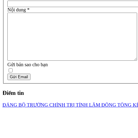
Nội dung
*
Gửi bản sao cho bạn
Gửi Email
Điểm tin
ĐẢNG BỘ TRƯỜNG CHÍNH TRỊ TỈNH LÂM ĐỒNG TỔNG KẾ