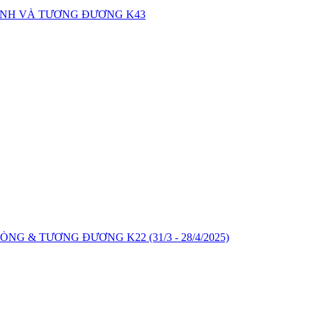
ÍNH VÀ TƯƠNG ĐƯƠNG K43
G & TƯƠNG ĐƯƠNG K22 (31/3 - 28/4/2025)