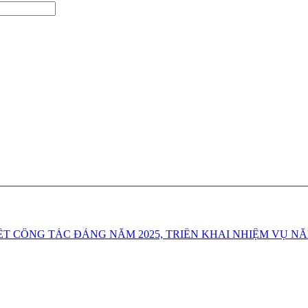
T CÔNG TÁC ĐẢNG NĂM 2025, TRIỂN KHAI NHIỆM VỤ NĂ