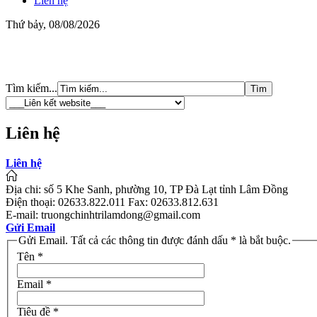
Liên hệ
Thứ bảy, 08/08/2026
Tìm kiếm...
Liên hệ
Liên hệ
Địa chi: số 5 Khe Sanh, phường 10, TP Đà Lạt tỉnh Lâm Đồng
Điện thoại: 02633.822.011 Fax: 02633.812.631
E-mail: truongchinhtrilamdong@gmail.com
Gửi Email
Gửi Email. Tất cả các thông tin được đánh dấu * là bắt buộc.
Tên
*
Email
*
Tiêu đề
*