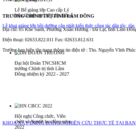
Lễ Bế giảng lớp Cao cấp Lý
luận Chính trị C17 Lâm Đồng
TRƯỜNG CHÍNH TRỊ TỈNH LÂM ĐỒNG
Lễ khai giảng lớp bồi dưỡng cập nhật kiến thức công tác dân tộc, tô
Địa chỉ: 05 Khe Sanh, Phường Xuân Hương - Đà Lạt, tỉnh Lâm Đồn
Điện thoại: 02633.822.011 Fax: 02633.812.631
Trưởng ban biên tập trang thông tin điện tử : Ths. Nguyễn Vĩnh Phúc 
Đại hội Đoàn TNCSHCM
trường Chính trị tỉnh Lâm
Đồng nhiệm kỳ 2022 - 2027
Hội nghị Công chức, Viên
chức và Người lao động năm
KHOA XÂY DỰNG ĐẢNG NGHIÊN CỨU THỰC TẾ TẠI BAN
2022