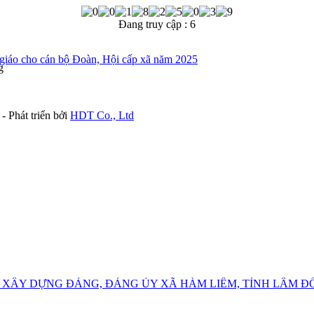
Đang truy cập :
6
n giáo cho cán bộ Đoàn, Hội cấp xã năm 2025
g
- Phát triển bởi
HDT Co., Ltd
 XÂY DỰNG ĐẢNG, ĐẢNG ỦY XÃ HÀM LIÊM, TỈNH LÂM 