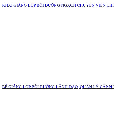
KHAI GIẢNG LỚP BỒI DƯỠNG NGẠCH CHUYÊN VIÊN CH
BẾ GIẢNG LỚP BỒI DƯỠNG LÃNH ĐẠO, QUẢN LÝ CẤP PHÒN